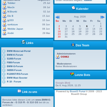
Unser neuestes Mitglied:
Tobiker
Tobiker
25 Jul
MaxJo
09 Jul
Kalender
M.Brunki
02 Jul
Ele B
15 Jun
Aug. 2026
jg333
10 Jun
So
Mo
Di
Mi
Do
Fr
Sa
1
ramfuture
09 Jun
2
3
4
5
6
7
8
Webike Japan
08 Jun
9
10
11
12
13
14
15
16
17
18
19
20
21
22
Andiri
29 Mai
23
24
25
26
27
28
29
30
31
Links
Das Team
BMW-Motorrad-Portal
Administratoren
BMW-K-Forum
OSM62
S1000-Forum
F800-Forum
Moderatoren
Keine Moderatoren
BMW-G-Forum
G650X-Forum
R1200ST/RS-Forum
Letzte Bots
BMW-Maxi-Scooter
R 18 - Forum
Google [Bot]
Do 6. Aug 2026, 11:25
Powered by
Board3 Portal
© 2009 - 2015
Link zu uns
Board3 Group
Benutze bitte diesen Link um
www.BMW-G-
Forum.de - G 310 R - G 310 GS
bei dir zu
verlinken: