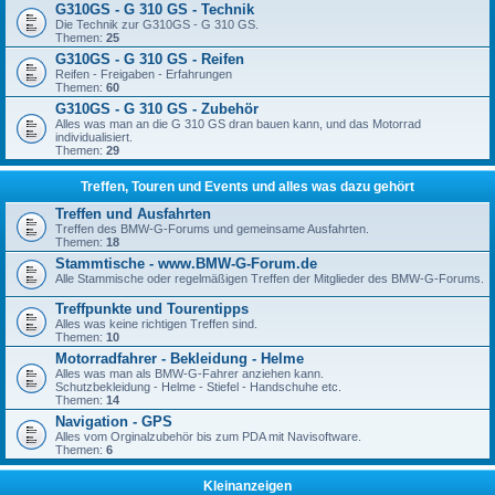
G310GS - G 310 GS - Technik
Die Technik zur G310GS - G 310 GS.
Themen:
25
G310GS - G 310 GS - Reifen
Reifen - Freigaben - Erfahrungen
Themen:
60
G310GS - G 310 GS - Zubehör
Alles was man an die G 310 GS dran bauen kann, und das Motorrad
individualisiert.
Themen:
29
Treffen, Touren und Events und alles was dazu gehört
Treffen und Ausfahrten
Treffen des BMW-G-Forums und gemeinsame Ausfahrten.
Themen:
18
Stammtische - www.BMW-G-Forum.de
Alle Stammische oder regelmäßigen Treffen der Mitglieder des BMW-G-Forums.
Treffpunkte und Tourentipps
Alles was keine richtigen Treffen sind.
Themen:
10
Motorradfahrer - Bekleidung - Helme
Alles was man als BMW-G-Fahrer anziehen kann.
Schutzbekleidung - Helme - Stiefel - Handschuhe etc.
Themen:
14
Navigation - GPS
Alles vom Orginalzubehör bis zum PDA mit Navisoftware.
Themen:
6
Kleinanzeigen