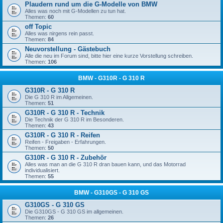
Plaudern rund um die G-Modelle von BMW
Alles was noch mit G-Modellen zu tun hat.
Themen:
60
off Topic
Alles was nirgens rein passt.
Themen:
84
Neuvorstellung - Gästebuch
Alle die neu im Forum sind, bitte hier eine kurze Vorstellung schreiben.
Themen:
106
BMW - G310R - G 310 R
G310R - G 310 R
Die G 310 R im Allgemeinen.
Themen:
51
G310R - G 310 R - Technik
Die Technik der G 310 R im Besonderen.
Themen:
43
G310R - G 310 R - Reifen
Reifen - Freigaben - Erfahrungen.
Themen:
50
G310R - G 310 R - Zubehör
Alles was man an die G 310 R dran bauen kann, und das Motorrad
individualisiert.
Themen:
55
BMW - G310GS - G 310 GS
G310GS - G 310 GS
Die G310GS - G 310 GS im allgemeinen.
Themen:
26