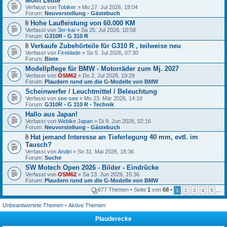
Moin Leute
e
Verfasst von
i
Tobiker
» Mo 27. Jul 2026, 18:04
Forum:
a
Neuvorstellung - Gästebuch
n
Hohe Laufleistung von 60.000 KM
h
D
Verfasst von
3er-kai
» Sa 25. Jul 2026, 10:58
a
a
Forum:
G310R - G 310 R
n
t
g
Verkaufe Zubehörteile für G310 R , teilweise neu
e
D
Verfasst von
i
Fireblade
» So 5. Jul 2026, 07:30
a
Forum:
a
Biete
t
n
Modellpflege für BMW - Motorräder zum Mj. 2027
e
h
Verfasst von
i
OSM62
» Do 2. Jul 2026, 19:29
a
Forum:
a
Plaudern rund um die G-Modelle von BMW
n
n
g
Scheinwerfer / Leuchtmittel / Beleuchtung
h
Verfasst von
see-see
» Mo 23. Mär 2026, 14:10
a
Forum:
G310R - G 310 R - Technik
n
g
Hallo aus Japan!
Verfasst von
Webike Japan
» Di 9. Jun 2026, 02:16
Forum:
Neuvorstellung - Gästebuch
Hat jemand Interesse an Tieferlegung 40 mm, evtl. im
D
Tausch?
a
Verfasst von
Andiri
» So 31. Mai 2026, 18:36
t
Forum:
Suche
e
SW Motech Open 2026 - Bilder - Eindrücke
i
a
Verfasst von
OSM62
» Sa 13. Jun 2026, 15:36
n
Forum:
Plaudern rund um die G-Modelle von BMW
h
677 Themen • Seite
1
von
68
•
1
2
3
4
5
…
a
n
g
Unbeantwortete Themen
•
Aktive Themen
Plauderecke