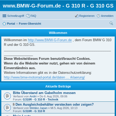
www.BMW-G-Forum.de - G 310 R - G 310 GS
Schnellzugriff
FAQ
Registrieren
Anmelden
Portal
Foren-Übersicht
uc
Willkommen
he
Willkommen im
http://www.BMW-G-Forum.de
, dem Forum BMW G 310
R und der G 310 GS.
___________________________________________________________
________________
Diese Website/dieses Forum benutzt/braucht Cookies.
Wenn du die Website weiter nutzt, gehen wir von deinem
Einverständnis aus.
Weitere Informationen gibt es in der Datenschutzerklärung:
http://www.bmw-motorrad-portal.de/daten ... rklaerung/
Aktuelle Beiträge
Bitte Überstand am Gabelholm messen
Verfasst von
Andiri
» Do 6. Aug 2026, 09:06
Forum:
G310R - G 310 R - Technik
Den Ausgleichsbehälter verstecken oder zeigen?
D
Verfasst von
Webike Japan
» Mi 5. Aug 2026, 10:13
a
Forum:
G310R - G 310 R
t