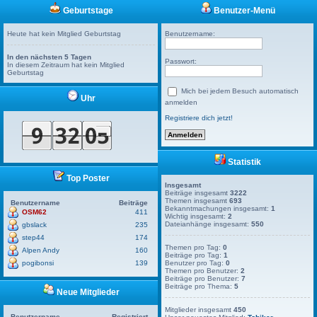
Geburtstage
Benutzer-Menü
Heute hat kein Mitglied Geburtstag
Benutzername:
In den nächsten 5 Tagen
Passwort:
In diesem Zeitraum hat kein Mitglied
Geburtstag
Mich bei jedem Besuch automatisch
Uhr
anmelden
Registriere dich jetzt!
Statistik
Top Poster
Insgesamt
Beiträge insgesamt
3222
Themen insgesamt
693
Benutzername
Beiträge
Bekanntmachungen insgesamt:
1
OSM62
411
Wichtig insgesamt:
2
Dateianhänge insgesamt:
550
gbslack
235
step44
174
Themen pro Tag:
0
Alpen Andy
160
Beiträge pro Tag:
1
pogibonsi
139
Benutzer pro Tag:
0
Themen pro Benutzer:
2
Beiträge pro Benutzer:
7
Beiträge pro Thema:
5
Neue Mitglieder
Mitglieder insgesamt
450
Benutzername
Registriert