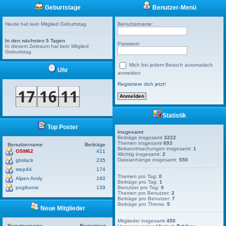
Geburtstage
Benutzer-Menü
Heute hat kein Mitglied Geburtstag
Benutzername:
In den nächsten 5 Tagen
Passwort:
In diesem Zeitraum hat kein Mitglied
Geburtstag
Mich bei jedem Besuch automatisch
Uhr
anmelden
Registriere dich jetzt!
Statistik
Top Poster
Insgesamt
Beiträge insgesamt
3222
Themen insgesamt
693
Benutzername
Beiträge
Bekanntmachungen insgesamt:
1
OSM62
411
Wichtig insgesamt:
2
Dateianhänge insgesamt:
550
gbslack
235
step44
174
Themen pro Tag:
0
Alpen Andy
160
Beiträge pro Tag:
1
pogibonsi
139
Benutzer pro Tag:
0
Themen pro Benutzer:
2
Beiträge pro Benutzer:
7
Beiträge pro Thema:
5
Neue Mitglieder
Mitglieder insgesamt
450
Benutzername
Registriert