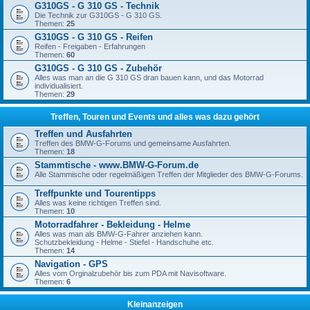
G310GS - G 310 GS - Technik
Die Technik zur G310GS - G 310 GS.
Themen:
25
G310GS - G 310 GS - Reifen
Reifen - Freigaben - Erfahrungen
Themen:
60
G310GS - G 310 GS - Zubehör
Alles was man an die G 310 GS dran bauen kann, und das Motorrad
individualisiert.
Themen:
29
Treffen, Touren und Events und alles was dazu gehört
Treffen und Ausfahrten
Treffen des BMW-G-Forums und gemeinsame Ausfahrten.
Themen:
18
Stammtische - www.BMW-G-Forum.de
Alle Stammische oder regelmäßigen Treffen der Mitglieder des BMW-G-Forums.
Treffpunkte und Tourentipps
Alles was keine richtigen Treffen sind.
Themen:
10
Motorradfahrer - Bekleidung - Helme
Alles was man als BMW-G-Fahrer anziehen kann.
Schutzbekleidung - Helme - Stiefel - Handschuhe etc.
Themen:
14
Navigation - GPS
Alles vom Orginalzubehör bis zum PDA mit Navisoftware.
Themen:
6
Kleinanzeigen