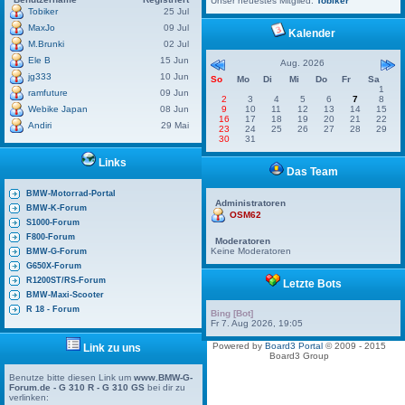
Unser neuestes Mitglied:
Tobiker
Tobiker
25 Jul
MaxJo
09 Jul
Kalender
M.Brunki
02 Jul
Ele B
15 Jun
Aug. 2026
jg333
10 Jun
So
Mo
Di
Mi
Do
Fr
Sa
1
ramfuture
09 Jun
2
3
4
5
6
7
8
Webike Japan
08 Jun
9
10
11
12
13
14
15
16
17
18
19
20
21
22
Andiri
29 Mai
23
24
25
26
27
28
29
30
31
Links
Das Team
BMW-Motorrad-Portal
Administratoren
BMW-K-Forum
OSM62
S1000-Forum
F800-Forum
Moderatoren
Keine Moderatoren
BMW-G-Forum
G650X-Forum
R1200ST/RS-Forum
Letzte Bots
BMW-Maxi-Scooter
R 18 - Forum
Bing [Bot]
Fr 7. Aug 2026, 19:05
Powered by
Board3 Portal
© 2009 - 2015
Link zu uns
Board3 Group
Benutze bitte diesen Link um
www.BMW-G-
Forum.de - G 310 R - G 310 GS
bei dir zu
verlinken: