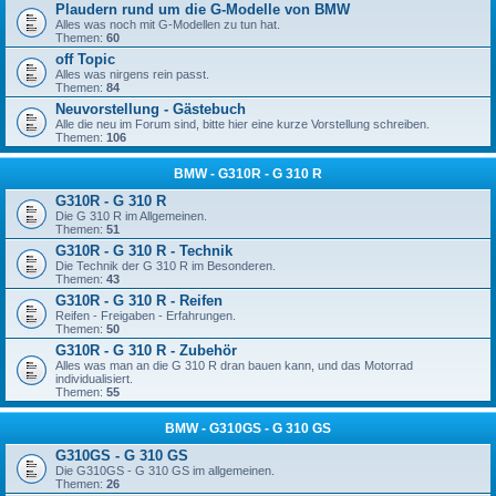
Plaudern rund um die G-Modelle von BMW
Alles was noch mit G-Modellen zu tun hat.
Themen:
60
off Topic
Alles was nirgens rein passt.
Themen:
84
Neuvorstellung - Gästebuch
Alle die neu im Forum sind, bitte hier eine kurze Vorstellung schreiben.
Themen:
106
BMW - G310R - G 310 R
G310R - G 310 R
Die G 310 R im Allgemeinen.
Themen:
51
G310R - G 310 R - Technik
Die Technik der G 310 R im Besonderen.
Themen:
43
G310R - G 310 R - Reifen
Reifen - Freigaben - Erfahrungen.
Themen:
50
G310R - G 310 R - Zubehör
Alles was man an die G 310 R dran bauen kann, und das Motorrad
individualisiert.
Themen:
55
BMW - G310GS - G 310 GS
G310GS - G 310 GS
Die G310GS - G 310 GS im allgemeinen.
Themen:
26