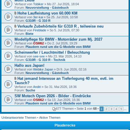
Moin Leute
e
Verfasst von
i
Tobiker
» Mo 27. Jul 2026, 18:04
Forum:
a
Neuvorstellung - Gästebuch
n
Hohe Laufleistung von 60.000 KM
h
D
Verfasst von
3er-kai
» Sa 25. Jul 2026, 10:58
a
a
Forum:
G310R - G 310 R
n
t
g
Verkaufe Zubehörteile für G310 R , teilweise neu
e
D
Verfasst von
i
Fireblade
» So 5. Jul 2026, 07:30
a
Forum:
a
Biete
t
n
Modellpflege für BMW - Motorräder zum Mj. 2027
e
h
Verfasst von
i
OSM62
» Do 2. Jul 2026, 19:29
a
Forum:
a
Plaudern rund um die G-Modelle von BMW
n
n
g
Scheinwerfer / Leuchtmittel / Beleuchtung
h
Verfasst von
see-see
» Mo 23. Mär 2026, 14:10
a
Forum:
G310R - G 310 R - Technik
n
g
Hallo aus Japan!
Verfasst von
Webike Japan
» Di 9. Jun 2026, 02:16
Forum:
Neuvorstellung - Gästebuch
Hat jemand Interesse an Tieferlegung 40 mm, evtl. im
D
Tausch?
a
Verfasst von
Andiri
» So 31. Mai 2026, 18:36
t
Forum:
Suche
e
SW Motech Open 2026 - Bilder - Eindrücke
i
a
Verfasst von
OSM62
» Sa 13. Jun 2026, 15:36
n
Forum:
Plaudern rund um die G-Modelle von BMW
h
677 Themen • Seite
1
von
68
•
1
2
3
4
5
…
a
n
g
Unbeantwortete Themen
•
Aktive Themen
Plauderecke