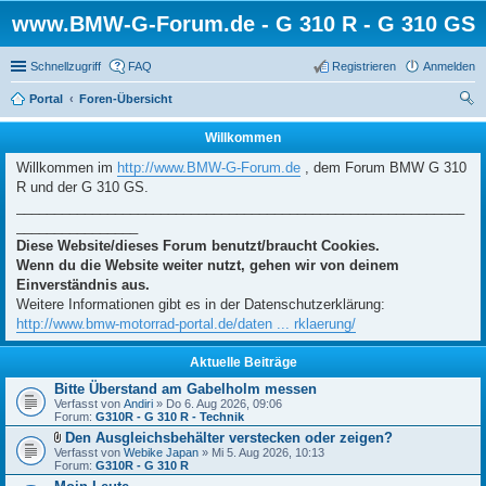
www.BMW-G-Forum.de - G 310 R - G 310 GS
Schnellzugriff
FAQ
Registrieren
Anmelden
Portal
Foren-Übersicht
uc
Willkommen
he
Willkommen im
http://www.BMW-G-Forum.de
, dem Forum BMW G 310
R und der G 310 GS.
___________________________________________________________
________________
Diese Website/dieses Forum benutzt/braucht Cookies.
Wenn du die Website weiter nutzt, gehen wir von deinem
Einverständnis aus.
Weitere Informationen gibt es in der Datenschutzerklärung:
http://www.bmw-motorrad-portal.de/daten ... rklaerung/
Aktuelle Beiträge
Bitte Überstand am Gabelholm messen
Verfasst von
Andiri
» Do 6. Aug 2026, 09:06
Forum:
G310R - G 310 R - Technik
Den Ausgleichsbehälter verstecken oder zeigen?
D
Verfasst von
Webike Japan
» Mi 5. Aug 2026, 10:13
a
Forum:
G310R - G 310 R
t