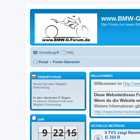
www.BMW-G-F
Das Forum zur neuen Ein
Schnellzugriff
FAQ
Portal
Foren-Übersicht
WILLKOMMEN
GEBURTSTAGE
Willkommen im
http://
Heute hat kein Mitglied
Geburtstag
_____________________
Diese Website/dieses F
In den nächsten 5 Tagen
Wenn du die Website we
In diesem Zeitraum hat kein
Mitglied Geburtstag
Weitere Informationen gib
http://www.bmw-motorrad-p
UHR
AKTUELLE BEITRÄGE
TVS zeigt Rennm
D
G 310 R
a