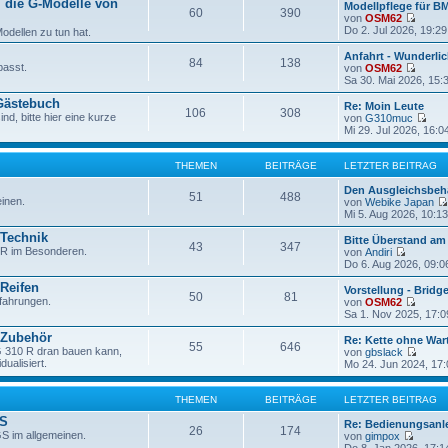
r
 die G-Modelle von
Modellpflege für B
60
390
a
von
OSM62
g
N
Do 2. Jul 2026, 19:29
odellen zu tun hat.
e
u
Anfahrt - Wunderlic
84
138
e
passt.
von
OSM62
s
N
Sa 30. Mai 2026, 15:
t
e
e
 Gästebuch
u
Re: Moin Leute
106
308
r
e
nd, bitte hier eine kurze
von
G310muc
B
s
N
Mi 29. Jul 2026, 16:0
e
t
e
i
e
u
t
r
e
THEMEN
BEITRÄGE
LETZTER BEITRAG
r
B
s
a
e
t
Den Ausgleichsbehä
51
488
g
i
e
inen.
von
Webike Japan
t
r
Mi 5. Aug 2026, 10:13
r
B
a
 Technik
e
Bitte Überstand a
43
347
g
i
 R im Besonderen.
von
Andiri
t
N
Do 6. Aug 2026, 09:0
r
e
a
 Reifen
u
Vorstellung - Bridg
50
81
g
e
rfahrungen.
von
OSM62
s
N
Sa 1. Nov 2025, 17:0
t
e
e
 Zubehör
u
Re: Kette ohne Wa
55
646
r
e
G 310 R dran bauen kann,
von
gbslack
B
s
N
dualisiert.
Mo 24. Jun 2024, 17:
e
t
e
i
e
u
t
r
e
THEMEN
BEITRÄGE
LETZTER BEITRAG
r
B
s
a
GS
e
t
Re: Bedienungsanl
26
174
g
i
e
S im allgemeinen.
von
gimpox
t
N
r