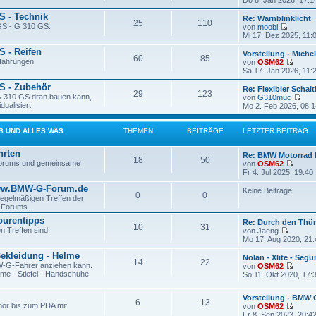
Do 8. Jan 2026, 17:1
r
e
B
a
S - Technik
u
e
Re: Warnblinklicht
25
110
g
e
i
GS - G 310 GS.
von
moobi
s
t
N
Mi 17. Dez 2025, 11:
t
r
e
e
a
 - Reifen
u
Vorstellung - Mich
60
85
r
g
e
rfahrungen
von
OSM62
B
s
N
Sa 17. Jan 2026, 11:
e
t
e
i
e
S - Zubehör
u
Re: Flexibler Schal
t
29
123
r
e
G 310 GS dran bauen kann,
von
G310muc
r
B
s
N
dualisiert.
Mo 2. Feb 2026, 08:1
a
e
t
e
g
i
e
u
t
r
e
S UND ALLES WAS
THEMEN
BEITRÄGE
LETZTER BEITRAG
r
B
s
a
e
t
hrten
g
i
Re: BMW Motorrad 
e
18
50
t
orums und gemeinsame
von
OSM62
r
r
N
Fr 4. Jul 2025, 19:40
B
a
e
e
ww.BMW-G-Forum.de
g
u
i
Keine Beiträge
0
0
e
t
regelmäßigen Treffen der
s
r
-Forums.
t
a
ourentipps
e
Re: Durch den Thür
g
10
31
en Treffen sind.
r
von
Jaeng
N
B
Mo 17. Aug 2020, 21:
e
e
Bekleidung - Helme
u
i
Nolan - Xlite - Seg
14
22
e
t
W-G-Fahrer anziehen kann.
von
OSM62
s
r
N
me - Stiefel - Handschuhe
So 11. Okt 2020, 17:
t
a
e
e
g
u
r
Vorstellung - BMW
e
6
13
hör bis zum PDA mit
B
von
OSM62
s
N
e
Fr 8. Sep 2023, 20:4
t