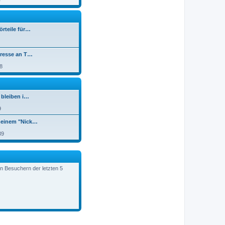
örteile für…
eresse an T…
8
 bleiben i…
9
meinem "Nick…
39
en Besuchern der letzten 5