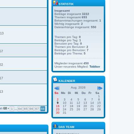
STATISTIK
Insgesamt
Beiträge insgesamt
3222
Themen insgesamt
693
Bekanntmachungen insgesamt:
1
Wichtig insgesamt:
2
Dateianhänge insgesamt:
550
:13
Themen pro Tag:
0
Beiträge pro Tag:
1
Benutzer pro Tag:
0
Themen pro Benutzer:
2
Beiträge pro Benutzer:
7
57
Beiträge pro Thema:
5
Mitglieder insgesamt
450
22
Unser neuestes Mitglied:
Tobiker
17
KALENDER
Aug. 2026
13
So
Mo
Di
Mi
Do
Fr
Sa
1
2
3
4
5
6
7
8
9
10
11
12
13
14
15
16
17
18
19
20
21
22
on
68
•
1
…
64
65
66
67
68
23
24
25
26
27
28
29
30
31
DAS TEAM