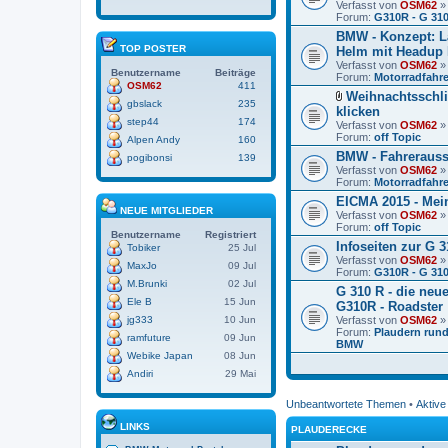
Verfasst von
OSM62
» 
t
Forum:
G310R - G 31
e
BMW - Konzept: L
i
a
TOP POSTER
Helm mit Headup 
n
Verfasst von
OSM62
» 
h
Benutzername
Beiträge
Forum:
Motorradfahre
a
OSM62
411
n
Weihnachtsschl
gbslack
235
g
D
klicken
a
step44
174
Verfasst von
OSM62
» 
t
Forum:
off Topic
Alpen Andy
160
e
BMW - Fahrerausst
i
pogibonsi
139
a
Verfasst von
OSM62
» 
n
Forum:
Motorradfahre
h
EICMA 2015 - Mein
a
NEUE MITGLIEDER
Verfasst von
n
OSM62
» 
Forum:
g
off Topic
Benutzername
Registriert
Infoseiten zur G 
Tobiker
25 Jul
Verfasst von
OSM62
» 
MaxJo
09 Jul
Forum:
G310R - G 31
M.Brunki
02 Jul
G 310 R - die neu
Ele B
15 Jun
G310R - Roadster
jg333
10 Jun
Verfasst von
OSM62
» 
Forum:
Plaudern run
ramfuture
09 Jun
BMW
Webike Japan
08 Jun
Andiri
29 Mai
Unbeantwortete Themen
•
Aktiv
LINKS
PLAUDERECKE