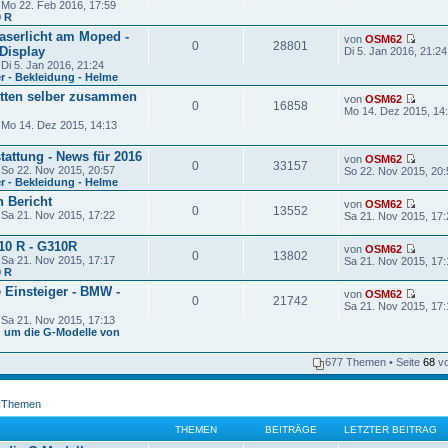
e
Mo 22. Feb 2016, 17:59
u
0 R
e
aserlicht am Moped -
s
von
OSM62
0
28801
t
N
Display
Di 5. Jan 2016, 21:24
e
e
Di 5. Jan 2016, 21:24
r
u
r - Bekleidung - Helme
B
e
itten selber zusammen
e
s
von
OSM62
0
16858
i
t
N
Mo 14. Dez 2015, 14
t
e
e
Mo 14. Dez 2015, 14:13
r
r
u
a
B
e
attung - News für 2016
g
e
s
von
OSM62
0
33157
i
t
N
So 22. Nov 2015, 20:57
So 22. Nov 2015, 20:
t
e
e
r - Bekleidung - Helme
r
r
u
 Bericht
von
OSM62
a
B
e
0
13552
N
Sa 21. Nov 2015, 17:22
Sa 21. Nov 2015, 17:
g
e
s
e
i
t
u
t
e
310 R - G310R
von
OSM62
e
r
r
0
13802
N
Sa 21. Nov 2015, 17:17
Sa 21. Nov 2015, 17:
s
a
B
e
0 R
t
g
e
u
e
i
e Einsteiger - BMW -
von
OSM62
e
r
0
21742
t
N
Sa 21. Nov 2015, 17:
s
B
r
e
t
Sa 21. Nov 2015, 17:13
e
a
u
e
d um die G-Modelle von
i
g
e
r
t
s
B
r
677 Themen • Seite
68
v
t
e
a
e
i
g
r
t
B
r
e Themen
e
a
i
g
THEMEN
BEITRÄGE
LETZTER BEITRAG
t