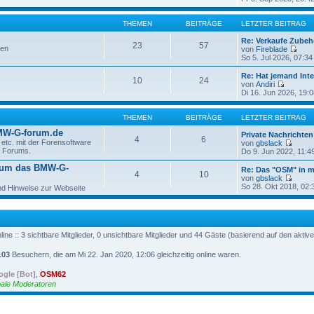
e
i
e
u
t
r
e
r
THEMEN
BEITRÄGE
LETZTER BEITRAG
B
s
a
e
t
g
Re: Verkaufe Zubeh
i
23
57
e
gen
von
Fireblade
t
r
N
So 5. Jul 2026, 07:34
r
B
e
a
e
u
g
Re: Hat jemand Int
10
24
i
e
von
Andiri
t
s
N
Di 16. Jun 2026, 19:0
r
t
e
a
e
u
g
r
e
THEMEN
BEITRÄGE
LETZTER BEITRAG
B
s
W-G-forum.de
e
t
Private Nachrichten
4
6
i
e
etc. mit der Forensoftware
von
gbslack
t
r
N
s Forums.
Do 9. Jun 2022, 11:4
r
B
e
a
 um das BMW-G-
e
u
Re: Das "OSM" in 
4
10
g
i
e
von
gbslack
t
s
N
So 28. Okt 2018, 02:
d Hinweise zur Webseite
r
t
e
a
e
u
g
r
e
B
s
e
t
i
ine :: 3 sichtbare Mitglieder, 0 unsichtbare Mitglieder und 44 Gäste (basierend auf den aktiv
e
t
r
r
B
103
Besuchern, die am Mi 22. Jan 2020, 12:06 gleichzeitig online waren.
a
e
g
i
gle [Bot]
,
OSM62
t
ale Moderatoren
r
a
g