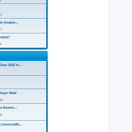
4
07
elin Anakee…
27
thebel?
4
Days 2025 in…
inger Wald
44
ura Neuhei…
30
 ConnectedRi…
2