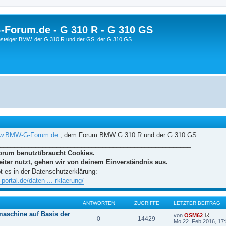
orum.de - G 310 R - G 310 GS
steiger BMW, der G 310 R und der GS, der G 310 GS.
www.BMW-G-Forum.de
, dem Forum BMW G 310 R und der G 310 GS.
______________________________________________________
orum benutzt/braucht Cookies.
iter nutzt, gehen wir von deinem Einverständnis aus.
t es in der Datenschutzerklärung:
ortal.de/daten ... rklaerung/
ANTWORTEN
ZUGRIFFE
LETZTER BEITRAG
aschine auf Basis der
von
OSM62
0
14429
N
Mo 22. Feb 2016, 17