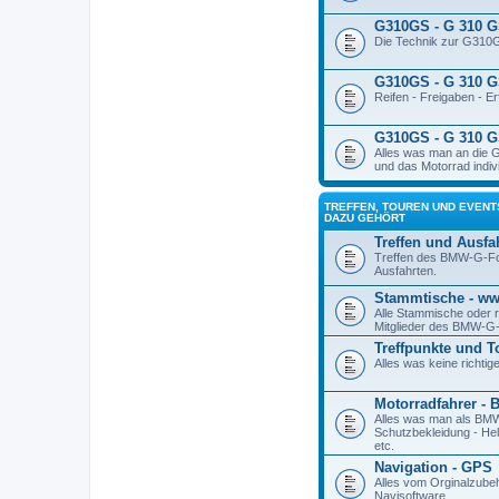
G310GS - G 310 G
Die Technik zur G310
G310GS - G 310 GS
Reifen - Freigaben - E
G310GS - G 310 G
Alles was man an die 
und das Motorrad indivi
TREFFEN, TOUREN UND EVENT
DAZU GEHÖRT
Treffen und Ausfa
Treffen des BMW-G-F
Ausfahrten.
Stammtische - w
Alle Stammische oder 
Mitglieder des BMW-G
Treffpunkte und T
Alles was keine richtig
Motorradfahrer - 
Alles was man als BM
Schutzbekleidung - Hel
etc.
Navigation - GPS
Alles vom Orginalzube
Navisoftware.