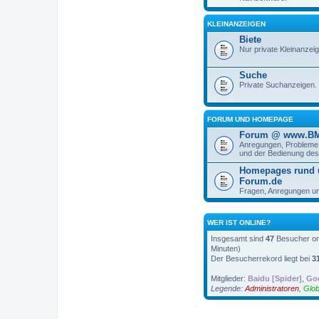
KLEINANZEIGEN
Biete
Nur private Kleinanzei
Suche
Private Suchanzeigen.
FORUM UND HOMEPAGE
Forum @ www.BM
Anregungen, Probleme 
und der Bedienung de
Homepages rund
Forum.de
Fragen, Anregungen un
WER IST ONLINE?
Insgesamt sind
47
Besucher onl
Minuten)
Der Besucherrekord liegt bei
3
Mitglieder:
Baidu [Spider]
,
Goo
Legende:
Administratoren
,
Glob