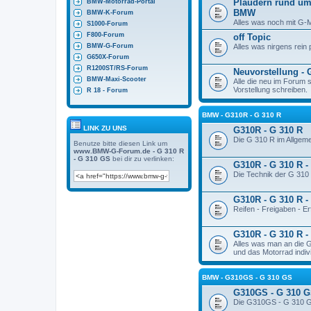
Plaudern rund um
BMW-Motorrad-Portal
BMW
BMW-K-Forum
Alles was noch mit G-M
S1000-Forum
F800-Forum
off Topic
BMW-G-Forum
Alles was nirgens rein 
G650X-Forum
R1200ST/RS-Forum
Neuvorstellung -
BMW-Maxi-Scooter
Alle die neu im Forum si
Vorstellung schreiben.
R 18 - Forum
BMW - G310R - G 310 R
LINK ZU UNS
G310R - G 310 R
Die G 310 R im Allgeme
Benutze bitte diesen Link um
www.BMW-G-Forum.de - G 310 R
- G 310 GS
bei dir zu verlinken:
G310R - G 310 R -
Die Technik der G 310
G310R - G 310 R -
Reifen - Freigaben - E
G310R - G 310 R -
Alles was man an die 
und das Motorrad indivi
BMW - G310GS - G 310 GS
G310GS - G 310 
Die G310GS - G 310 G