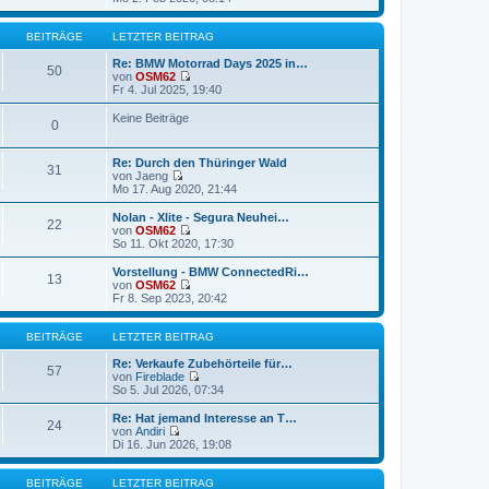
a
e
t
e
g
i
e
u
t
r
e
BEITRÄGE
LETZTER BEITRAG
r
B
s
a
e
t
Re: BMW Motorrad Days 2025 in…
50
g
i
e
von
OSM62
t
N
r
Fr 4. Jul 2025, 19:40
r
e
B
a
u
e
Keine Beiträge
0
g
e
i
s
t
t
r
Re: Durch den Thüringer Wald
e
a
31
von
Jaeng
r
g
N
Mo 17. Aug 2020, 21:44
B
e
e
u
Nolan - Xlite - Segura Neuhei…
i
22
e
von
OSM62
t
s
N
So 11. Okt 2020, 17:30
r
t
e
a
e
u
g
Vorstellung - BMW ConnectedRi…
13
r
e
von
OSM62
B
s
N
Fr 8. Sep 2023, 20:42
e
t
e
i
e
u
t
r
e
BEITRÄGE
LETZTER BEITRAG
r
B
s
a
e
t
Re: Verkaufe Zubehörteile für…
57
g
i
e
von
Fireblade
t
r
N
So 5. Jul 2026, 07:34
r
B
e
a
e
u
Re: Hat jemand Interesse an T…
24
g
i
e
von
Andiri
t
s
N
Di 16. Jun 2026, 19:08
r
t
e
a
e
u
g
r
e
BEITRÄGE
LETZTER BEITRAG