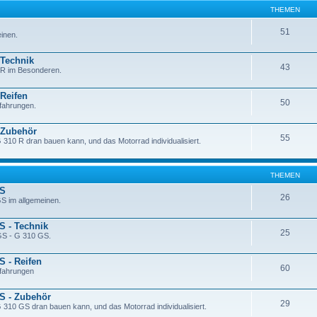
THEMEN
51
inen.
 Technik
43
 R im Besonderen.
 Reifen
50
rfahrungen.
 Zubehör
55
 310 R dran bauen kann, und das Motorrad individualisiert.
THEMEN
GS
26
S im allgemeinen.
S - Technik
25
GS - G 310 GS.
 - Reifen
60
rfahrungen
S - Zubehör
29
 310 GS dran bauen kann, und das Motorrad individualisiert.