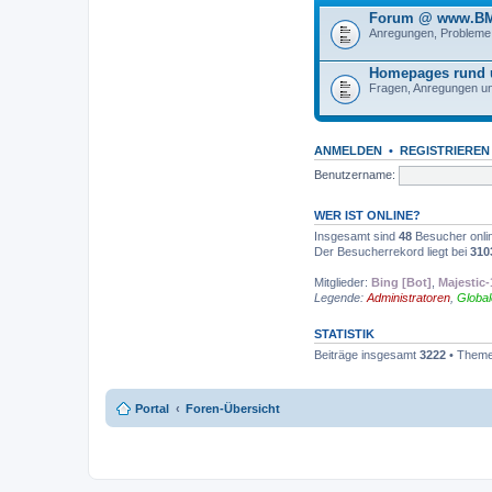
Forum @ www.BM
Anregungen, Probleme 
Homepages rund
Fragen, Anregungen un
ANMELDEN
•
REGISTRIEREN
Benutzername:
WER IST ONLINE?
Insgesamt sind
48
Besucher online
Der Besucherrekord liegt bei
310
Mitglieder:
Bing [Bot]
,
Majestic-
Legende:
Administratoren
,
Globa
STATISTIK
Beiträge insgesamt
3222
• Theme
Portal
Foren-Übersicht