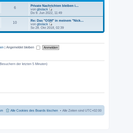
B
s
e
t
Private Nachrichten bleiben i…
6
i
e
von
gbslack
t
r
N
Do 9. Jun 2022, 11:49
r
B
e
a
e
u
Re: Das "OSM" in meinem "Nick…
10
g
i
e
von
gbslack
t
s
N
So 28. Okt 2018, 02:39
r
t
e
a
e
u
g
r
e
B
s
e
t
sen
|
Angemeldet bleiben
i
e
t
r
r
B
a
e
g
i
 Besuchern der letzten 5 Minuten)
t
r
a
g
am
Alle Cookies des Boards löschen
Alle Zeiten sind
UTC+02:00