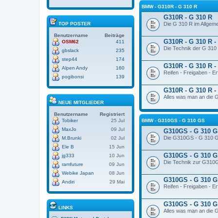
BMW - G310R - G 310 R
G310R - G 310 R
Die G 310 R im Allgeme
TOP POSTER
Benutzername
Beiträge
G310R - G 310 R -
OSM62
411
Die Technik der G 310
gbslack
235
step44
174
G310R - G 310 R -
Alpen Andy
160
Reifen - Freigaben - E
pogibonsi
139
G310R - G 310 R -
Alles was man an die G
NEUE MITGLIEDER
Benutzername
Registriert
BMW - G310GS - G 310 GS
Tobiker
25 Jul
MaxJo
09 Jul
G310GS - G 310 
Die G310GS - G 310 G
M.Brunki
02 Jul
Ele B
15 Jun
G310GS - G 310 G
jg333
10 Jun
Die Technik zur G310
ramfuture
09 Jun
Webike Japan
08 Jun
G310GS - G 310 GS
Andiri
29 Mai
Reifen - Freigaben - E
G310GS - G 310 G
LINKS
Alles was man an die G