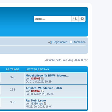
Registrieren
Anmelden
Aktuelle Zeit: Sa 8. Aug 2026, 05:52
BEITRÄGE
LETZTER BEITRAG
Modellpflege für BMW - Motorr…
390
von
OSM62
N
Do 2. Jul 2026, 19:29
e
u
Anfahrt - Wunderlich - 2026
138
e
von
OSM62
s
N
Sa 30. Mai 2026, 15:34
t
e
e
u
Re: Moin Leute
308
r
e
von
G310muc
B
s
N
Mi 29. Jul 2026, 16:04
e
t
e
i
e
u