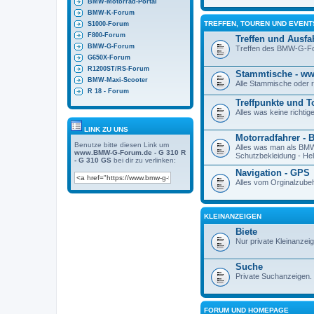
BMW-Motorrad-Portal
BMW-K-Forum
TREFFEN, TOUREN UND EVENT
S1000-Forum
F800-Forum
Treffen und Ausfa
BMW-G-Forum
Treffen des BMW-G-Fo
G650X-Forum
R1200ST/RS-Forum
Stammtische - w
BMW-Maxi-Scooter
Alle Stammische oder 
R 18 - Forum
Treffpunkte und T
Alles was keine richtig
LINK ZU UNS
Motorradfahrer - 
Benutze bitte diesen Link um
Alles was man als BM
www.BMW-G-Forum.de - G 310 R
Schutzbekleidung - Hel
- G 310 GS
bei dir zu verlinken:
Navigation - GPS
Alles vom Orginalzube
KLEINANZEIGEN
Biete
Nur private Kleinanzei
Suche
Private Suchanzeigen.
FORUM UND HOMEPAGE