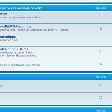
S UND ALLES WAS DAZU GEHÖRT
THEMEN
hrten
18
rums und gemeinsame Ausfahrten.
ww.BMW-G-Forum.de
0
regelmäßigen Treffen der Mitglieder des BMW-G-Forums.
ourentipps
10
en Treffen sind.
Bekleidung - Helme
14
W-G-Fahrer anziehen kann.
me - Stiefel - Handschuhe etc.
6
hör bis zum PDA mit Navisoftware.
THEMEN
23
gen
10
THEMEN