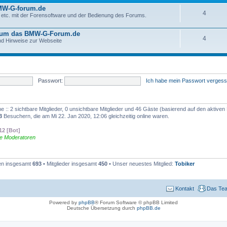
W-G-forum.de
4
etc. mit der Forensoftware und der Bedienung des Forums.
 um das BMW-G-Forum.de
4
d Hinweise zur Webseite
Passwort:
Ich habe mein Passwort verges
 :: 2 sichtbare Mitglieder, 0 unsichtbare Mitglieder und 46 Gäste (basierend auf den aktiven
3
Besuchern, die am Mi 22. Jan 2020, 12:06 gleichzeitig online waren.
12 [Bot]
le Moderatoren
n insgesamt
693
• Mitglieder insgesamt
450
• Unser neuestes Mitglied:
Tobiker
Kontakt
Das Te
Powered by
phpBB
® Forum Software © phpBB Limited
Deutsche Übersetzung durch
phpBB.de