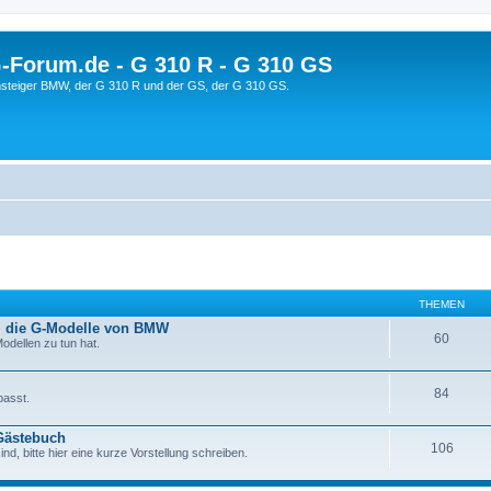
orum.de - G 310 R - G 310 GS
steiger BMW, der G 310 R und der GS, der G 310 GS.
THEMEN
 die G-Modelle von BMW
60
odellen zu tun hat.
84
passt.
 Gästebuch
106
ind, bitte hier eine kurze Vorstellung schreiben.