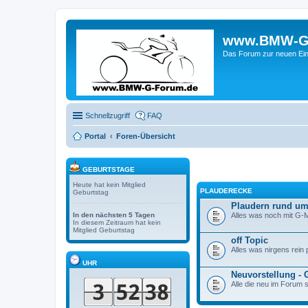
www.BMW-G-F
Das Forum zur neuen Ein
Schnellzugriff
FAQ
Portal
Foren-Übersicht
GEBURTSTAGE
Heute hat kein Mitglied
PLAUDERECKE
Geburtstag
Plaudern rund um
Alles was noch mit G-M
In den nächsten 5 Tagen
In diesem Zeitraum hat kein
Mitglied Geburtstag
off Topic
Alles was nirgens rein 
UHR
Neuvorstellung -
Alle die neu im Forum s