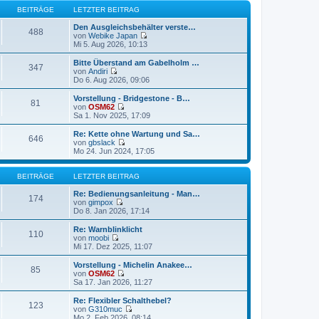
t
r
e
BEITRÄGE
LETZTER BEITRAG
r
B
s
a
e
t
Den Ausgleichsbehälter verste…
488
g
i
e
von
Webike Japan
t
r
N
Mi 5. Aug 2026, 10:13
r
B
e
a
e
u
Bitte Überstand am Gabelholm …
347
g
i
e
von
Andiri
t
s
N
Do 6. Aug 2026, 09:06
r
t
e
a
e
u
Vorstellung - Bridgestone - B…
81
g
r
e
von
OSM62
B
s
N
Sa 1. Nov 2025, 17:09
e
t
e
i
e
u
Re: Kette ohne Wartung und Sa…
t
646
r
e
von
gbslack
r
B
s
N
Mo 24. Jun 2024, 17:05
a
e
t
e
g
i
e
u
t
r
e
BEITRÄGE
LETZTER BEITRAG
r
B
s
a
e
t
Re: Bedienungsanleitung - Man…
174
g
i
e
von
gimpox
t
N
r
Do 8. Jan 2026, 17:14
r
e
B
a
u
e
Re: Warnblinklicht
110
g
e
i
von
moobi
s
t
N
Mi 17. Dez 2025, 11:07
t
r
e
e
a
u
Vorstellung - Michelin Anakee…
85
r
g
e
von
OSM62
B
s
N
Sa 17. Jan 2026, 11:27
e
t
e
i
e
u
Re: Flexibler Schalthebel?
t
123
r
e
von
G310muc
r
B
s
N
Mo 2. Feb 2026, 08:14