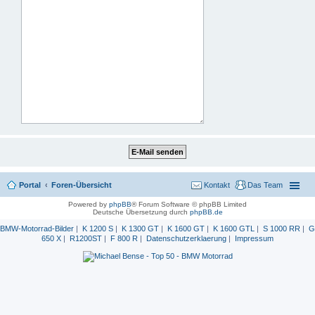
Portal
Foren-Übersicht
Kontakt
Das Team
Powered by
phpBB
® Forum Software © phpBB Limited
Deutsche Übersetzung durch
phpBB.de
BMW-Motorrad-Bilder
|
K 1200 S
|
K 1300 GT
|
K 1600 GT
|
K 1600 GTL
|
S 1000 RR
|
G
650 X
|
R1200ST
|
F 800 R
|
Datenschutzerklaerung
|
Impressum