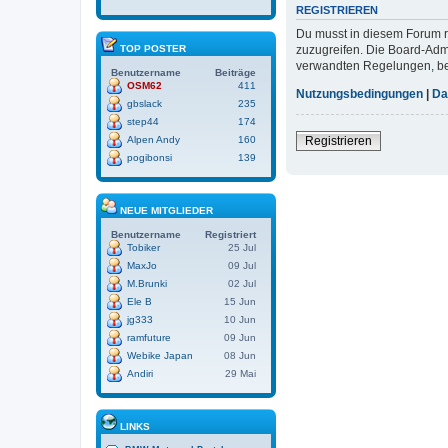
REGISTRIEREN
Du musst in diesem Forum re
zuzugreifen. Die Board-Adm
TOP POSTER
verwandten Regelungen, bevo
Benutzername
Beiträge
OSM62
411
Nutzungsbedingungen
|
Da
gbslack
235
step44
174
Registrieren
Alpen Andy
160
pogibonsi
139
NEUE MITGLIEDER
Benutzername
Registriert
Tobiker
25 Jul
MaxJo
09 Jul
M.Brunki
02 Jul
Ele B
15 Jun
jg333
10 Jun
ramfuture
09 Jun
Webike Japan
08 Jun
Andiri
29 Mai
LINKS