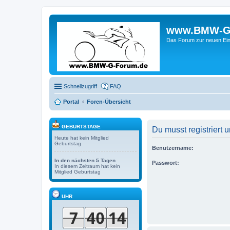
www.BMW-G-F
Das Forum zur neuen Ein
Schnellzugriff
FAQ
Portal
Foren-Übersicht
GEBURTSTAGE
Du musst registriert
Heute hat kein Mitglied
Geburtstag
Benutzername:
In den nächsten 5 Tagen
Passwort:
In diesem Zeitraum hat kein
Mitglied Geburtstag
UHR