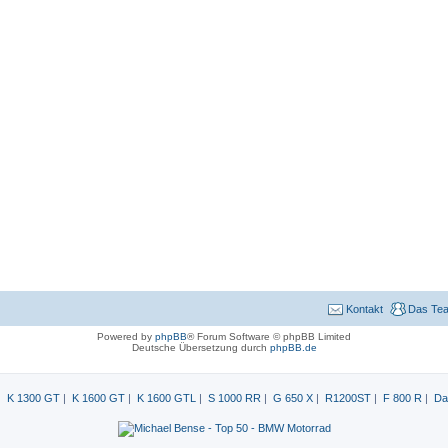
Kontakt
Das Te
Powered by
phpBB
® Forum Software © phpBB Limited
Deutsche Übersetzung durch
phpBB.de
|
K 1300 GT
|
K 1600 GT
|
K 1600 GTL
|
S 1000 RR
|
G 650 X
|
R1200ST
|
F 800 R
|
Da