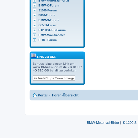
BMW-Motorrad-Portal
BMW-K-Forum
S1000-Forum
F800-Forum
BMW-G-Forum
G650X-Forum
R1200ST/RS-Forum
BMW-Maxi-Scooter
R 18 - Forum
LINK ZU UNS
Benutze bitte diesen Link um
www.BMW-G-Forum.de - G 310 R
- G 310 GS
bei dir zu verlinken:
Portal
Foren-Übersicht
BMW-Motorrad-Bilder
|
K 1200 S