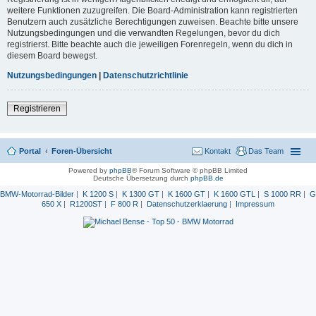
weitere Funktionen zuzugreifen. Die Board-Administration kann registrierten
Benutzern auch zusätzliche Berechtigungen zuweisen. Beachte bitte unsere
Nutzungsbedingungen und die verwandten Regelungen, bevor du dich
registrierst. Bitte beachte auch die jeweiligen Forenregeln, wenn du dich in
diesem Board bewegst.
Nutzungsbedingungen
|
Datenschutzrichtlinie
Registrieren
Portal
Foren-Übersicht
Kontakt
Das Team
Powered by
phpBB
® Forum Software © phpBB Limited
Deutsche Übersetzung durch
phpBB.de
BMW-Motorrad-Bilder
|
K 1200 S
|
K 1300 GT
|
K 1600 GT
|
K 1600 GTL
|
S 1000 RR
|
G
650 X
|
R1200ST
|
F 800 R
|
Datenschutzerklaerung
|
Impressum