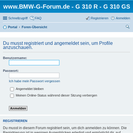
www.BMW-G-Forum.de - G 310 R - G 310 GS
Schnellzugriff
FAQ
Registrieren
Anmelden
Portal
Foren-Übersicht
uc
he
Du musst registriert und angemeldet sein, um Profile
anzuschauen.
Benutzername:
Passwort:
Ich habe mein Passwort vergessen
Angemeldet bleiben
Meinen Online-Status während dieser Sitzung verbergen
REGISTRIEREN
Du musst in diesem Forum registriert sein, um dich anmelden zu können. Die
Registrierung ist in wenigen Augenblicken erledigt und ermöglicht dir, auf