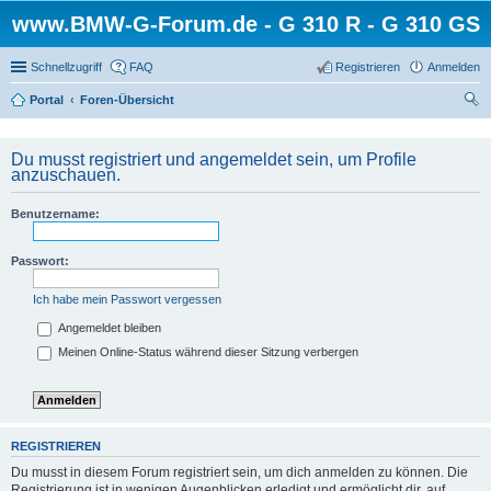
www.BMW-G-Forum.de - G 310 R - G 310 GS
Schnellzugriff
FAQ
Registrieren
Anmelden
Portal
Foren-Übersicht
uc
he
Du musst registriert und angemeldet sein, um Profile
anzuschauen.
Benutzername:
Passwort:
Ich habe mein Passwort vergessen
Angemeldet bleiben
Meinen Online-Status während dieser Sitzung verbergen
REGISTRIEREN
Du musst in diesem Forum registriert sein, um dich anmelden zu können. Die
Registrierung ist in wenigen Augenblicken erledigt und ermöglicht dir, auf