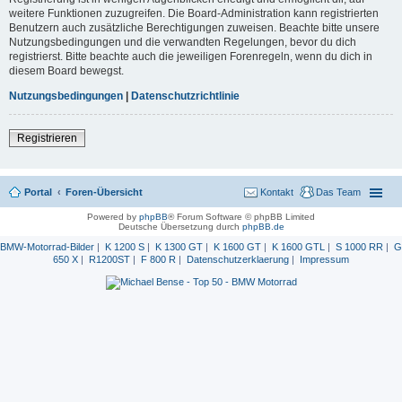
weitere Funktionen zuzugreifen. Die Board-Administration kann registrierten
Benutzern auch zusätzliche Berechtigungen zuweisen. Beachte bitte unsere
Nutzungsbedingungen und die verwandten Regelungen, bevor du dich
registrierst. Bitte beachte auch die jeweiligen Forenregeln, wenn du dich in
diesem Board bewegst.
Nutzungsbedingungen
|
Datenschutzrichtlinie
Registrieren
Portal
Foren-Übersicht
Kontakt
Das Team
Powered by
phpBB
® Forum Software © phpBB Limited
Deutsche Übersetzung durch
phpBB.de
BMW-Motorrad-Bilder
|
K 1200 S
|
K 1300 GT
|
K 1600 GT
|
K 1600 GTL
|
S 1000 RR
|
G
650 X
|
R1200ST
|
F 800 R
|
Datenschutzerklaerung
|
Impressum