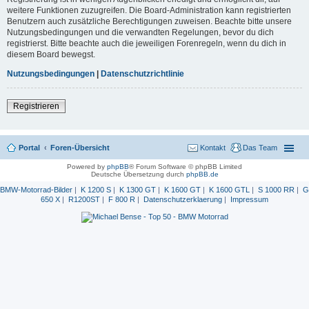
weitere Funktionen zuzugreifen. Die Board-Administration kann registrierten
Benutzern auch zusätzliche Berechtigungen zuweisen. Beachte bitte unsere
Nutzungsbedingungen und die verwandten Regelungen, bevor du dich
registrierst. Bitte beachte auch die jeweiligen Forenregeln, wenn du dich in
diesem Board bewegst.
Nutzungsbedingungen
|
Datenschutzrichtlinie
Registrieren
Portal
Foren-Übersicht
Kontakt
Das Team
Powered by
phpBB
® Forum Software © phpBB Limited
Deutsche Übersetzung durch
phpBB.de
BMW-Motorrad-Bilder
|
K 1200 S
|
K 1300 GT
|
K 1600 GT
|
K 1600 GTL
|
S 1000 RR
|
G
650 X
|
R1200ST
|
F 800 R
|
Datenschutzerklaerung
|
Impressum