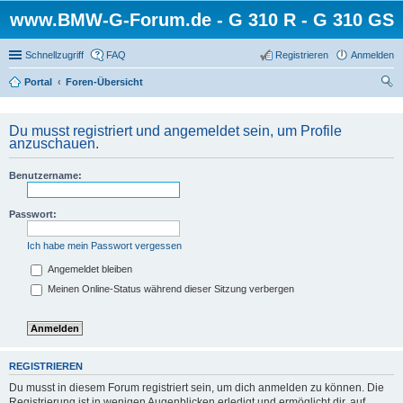
www.BMW-G-Forum.de - G 310 R - G 310 GS
Schnellzugriff
FAQ
Registrieren
Anmelden
Portal
Foren-Übersicht
uc
he
Du musst registriert und angemeldet sein, um Profile
anzuschauen.
Benutzername:
Passwort:
Ich habe mein Passwort vergessen
Angemeldet bleiben
Meinen Online-Status während dieser Sitzung verbergen
REGISTRIEREN
Du musst in diesem Forum registriert sein, um dich anmelden zu können. Die
Registrierung ist in wenigen Augenblicken erledigt und ermöglicht dir, auf