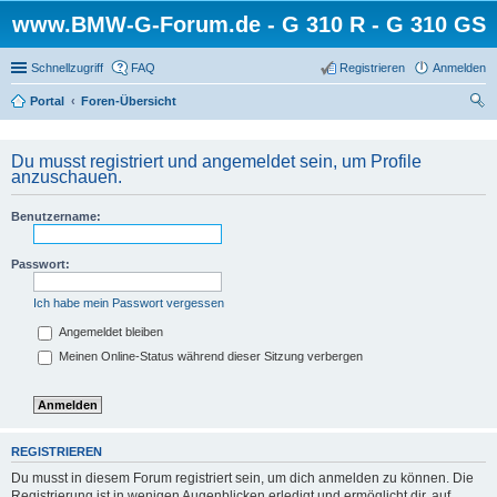
www.BMW-G-Forum.de - G 310 R - G 310 GS
Schnellzugriff
FAQ
Registrieren
Anmelden
Portal
Foren-Übersicht
uc
he
Du musst registriert und angemeldet sein, um Profile
anzuschauen.
Benutzername:
Passwort:
Ich habe mein Passwort vergessen
Angemeldet bleiben
Meinen Online-Status während dieser Sitzung verbergen
REGISTRIEREN
Du musst in diesem Forum registriert sein, um dich anmelden zu können. Die
Registrierung ist in wenigen Augenblicken erledigt und ermöglicht dir, auf