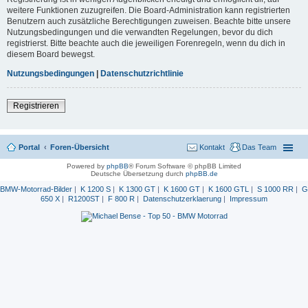
weitere Funktionen zuzugreifen. Die Board-Administration kann registrierten
Benutzern auch zusätzliche Berechtigungen zuweisen. Beachte bitte unsere
Nutzungsbedingungen und die verwandten Regelungen, bevor du dich
registrierst. Bitte beachte auch die jeweiligen Forenregeln, wenn du dich in
diesem Board bewegst.
Nutzungsbedingungen
|
Datenschutzrichtlinie
Registrieren
Portal
Foren-Übersicht
Kontakt
Das Team
Powered by
phpBB
® Forum Software © phpBB Limited
Deutsche Übersetzung durch
phpBB.de
BMW-Motorrad-Bilder
|
K 1200 S
|
K 1300 GT
|
K 1600 GT
|
K 1600 GTL
|
S 1000 RR
|
G
650 X
|
R1200ST
|
F 800 R
|
Datenschutzerklaerung
|
Impressum