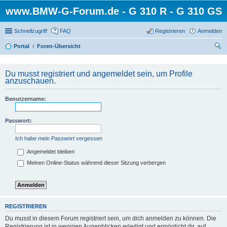
www.BMW-G-Forum.de - G 310 R - G 310 GS
Schnellzugriff
FAQ
Registrieren
Anmelden
Portal
Foren-Übersicht
uc
he
Du musst registriert und angemeldet sein, um Profile
anzuschauen.
Benutzername:
Passwort:
Ich habe mein Passwort vergessen
Angemeldet bleiben
Meinen Online-Status während dieser Sitzung verbergen
REGISTRIEREN
Du musst in diesem Forum registriert sein, um dich anmelden zu können. Die
Registrierung ist in wenigen Augenblicken erledigt und ermöglicht dir, auf