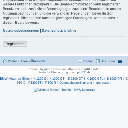
weitere Funktionen zuzugreifen. Die Board-Administration kann registrierten
Benutzern auch zusätzliche Berechtigungen zuweisen. Beachte bitte unsere
Nutzungsbedingungen und die verwandten Regelungen, bevor du dich
registrierst. Bitte beachte auch die jeweiligen Forenregeln, wenn du dich in
diesem Board bewegst.
Nutzungsbedingungen
|
Datenschutzrichtlinie
Registrieren
Portal
Foren-Übersicht
Kontakt
Das Team
Powered by
phpBB
® Forum Software © phpBB Limited
Deutsche Übersetzung durch
phpBB.de
BMW-Motorrad-Bilder
|
K 1200 S
|
K 1300 GT
|
K 1600 GT
|
K 1600 GTL
|
S 1000 RR
|
G
650 X
|
R1200ST
|
F 800 R
|
Datenschutzerklaerung
|
Impressum