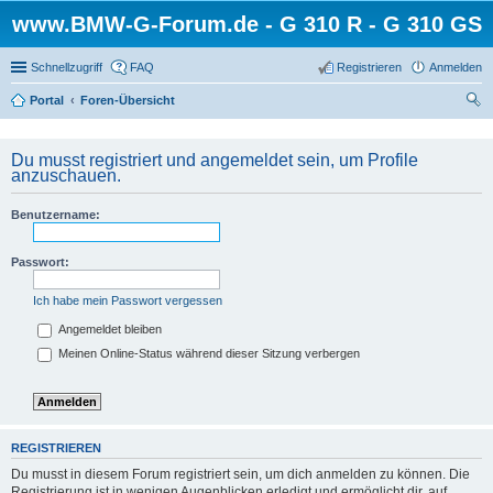
www.BMW-G-Forum.de - G 310 R - G 310 GS
Schnellzugriff
FAQ
Registrieren
Anmelden
Portal
Foren-Übersicht
uc
he
Du musst registriert und angemeldet sein, um Profile
anzuschauen.
Benutzername:
Passwort:
Ich habe mein Passwort vergessen
Angemeldet bleiben
Meinen Online-Status während dieser Sitzung verbergen
REGISTRIEREN
Du musst in diesem Forum registriert sein, um dich anmelden zu können. Die
Registrierung ist in wenigen Augenblicken erledigt und ermöglicht dir, auf