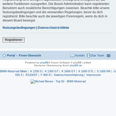
weitere Funktionen zuzugreifen. Die Board-Administration kann registrierten
Benutzern auch zusätzliche Berechtigungen zuweisen. Beachte bitte unsere
Nutzungsbedingungen und die verwandten Regelungen, bevor du dich
registrierst. Bitte beachte auch die jeweiligen Forenregeln, wenn du dich in
diesem Board bewegst.
Nutzungsbedingungen
|
Datenschutzrichtlinie
Registrieren
Portal
Foren-Übersicht
Kontakt
Das Team
Powered by
phpBB
® Forum Software © phpBB Limited
Deutsche Übersetzung durch
phpBB.de
BMW-Motorrad-Bilder
|
K 1200 S
|
K 1300 GT
|
K 1600 GT
|
K 1600 GTL
|
S 1000 RR
|
G
650 X
|
R1200ST
|
F 800 R
|
Datenschutzerklaerung
|
Impressum