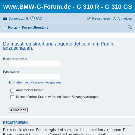
www.BMW-G-Forum.de - G 310 R - G 310 GS
Schnellzugriff
FAQ
Registrieren
Anmelden
Portal
Foren-Übersicht
uc
he
Du musst registriert und angemeldet sein, um Profile
anzuschauen.
Benutzername:
Passwort:
Ich habe mein Passwort vergessen
Angemeldet bleiben
Meinen Online-Status während dieser Sitzung verbergen
REGISTRIEREN
Du musst in diesem Forum registriert sein, um dich anmelden zu können. Die
Registrierung ist in wenigen Augenblicken erledigt und ermöglicht dir, auf