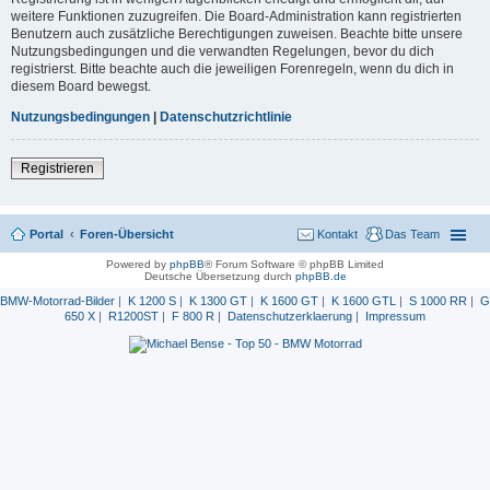
weitere Funktionen zuzugreifen. Die Board-Administration kann registrierten
Benutzern auch zusätzliche Berechtigungen zuweisen. Beachte bitte unsere
Nutzungsbedingungen und die verwandten Regelungen, bevor du dich
registrierst. Bitte beachte auch die jeweiligen Forenregeln, wenn du dich in
diesem Board bewegst.
Nutzungsbedingungen
|
Datenschutzrichtlinie
Registrieren
Portal
Foren-Übersicht
Kontakt
Das Team
Powered by
phpBB
® Forum Software © phpBB Limited
Deutsche Übersetzung durch
phpBB.de
BMW-Motorrad-Bilder
|
K 1200 S
|
K 1300 GT
|
K 1600 GT
|
K 1600 GTL
|
S 1000 RR
|
G
650 X
|
R1200ST
|
F 800 R
|
Datenschutzerklaerung
|
Impressum