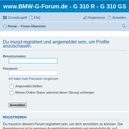
www.BMW-G-Forum.de - G 310 R - G 310 GS
Schnellzugriff
FAQ
Registrieren
Anmelden
Portal
Foren-Übersicht
uc
he
Du musst registriert und angemeldet sein, um Profile
anzuschauen.
Benutzername:
Passwort:
Ich habe mein Passwort vergessen
Angemeldet bleiben
Meinen Online-Status während dieser Sitzung verbergen
REGISTRIEREN
Du musst in diesem Forum registriert sein, um dich anmelden zu können. Die
Registrierung ist in wenigen Augenblicken erledigt und ermöglicht dir, auf