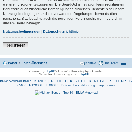
weitere Funktionen zuzugreifen. Die Board-Administration kann registrierten
Benutzern auch zusätzliche Berechtigungen zuweisen. Beachte bitte unsere
Nutzungsbedingungen und die verwandten Regelungen, bevor du dich
registrierst. Bitte beachte auch die jeweiligen Forenregeln, wenn du dich in
diesem Board bewegst.
Nutzungsbedingungen
|
Datenschutzrichtlinie
Registrieren
Portal
Foren-Übersicht
Kontakt
Das Team
Powered by
phpBB
® Forum Software © phpBB Limited
Deutsche Übersetzung durch
phpBB.de
BMW-Motorrad-Bilder
|
K 1200 S
|
K 1300 GT
|
K 1600 GT
|
K 1600 GTL
|
S 1000 RR
|
G
650 X
|
R1200ST
|
F 800 R
|
Datenschutzerklaerung
|
Impressum