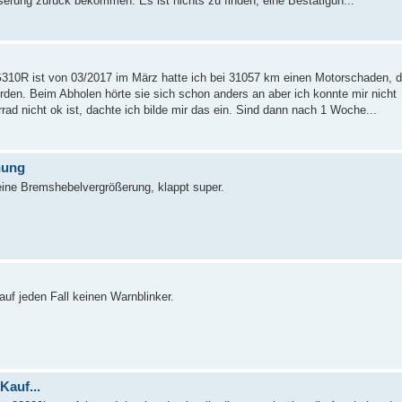
rung zurück bekommen. Es ist nichts zu finden, eine Bestätigun...
10R ist von 03/2017 im März hatte ich bei 31057 km einen Motorschaden, d
orden. Beim Abholen hörte sie sich schon anders an aber ich konnte mir nicht
rad nicht ok ist, dachte ich bilde mir das ein. Sind dann nach 1 Woche...
hung
eine Bremshebelvergrößerung, klappt super.
auf jeden Fall keinen Warnblinker.
Kauf...