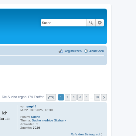
Registrieren
Anmelden
Die Suche ergab 174 Treffer
1
2
3
4
5
…
18
von
step44
Mi 22. Okt 2025, 16:39
. Ich
Forum:
Suche
er als
Thema:
Suche niedrige Sitzbank
Antworten:
2
Zugriffe:
7926
Rufe den Beitrag auf