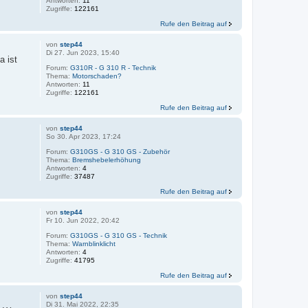
Antworten:
11
Zugriffe:
122161
Rufe den Beitrag auf
von
step44
Di 27. Jun 2023, 15:40
a ist
Forum:
G310R - G 310 R - Technik
Thema:
Motorschaden?
Antworten:
11
Zugriffe:
122161
Rufe den Beitrag auf
von
step44
So 30. Apr 2023, 17:24
Forum:
G310GS - G 310 GS - Zubehör
Thema:
Bremshebelerhöhung
Antworten:
4
Zugriffe:
37487
Rufe den Beitrag auf
von
step44
Fr 10. Jun 2022, 20:42
Forum:
G310GS - G 310 GS - Technik
Thema:
Warnblinklicht
Antworten:
4
Zugriffe:
41795
Rufe den Beitrag auf
von
step44
Di 31. Mai 2022, 22:35