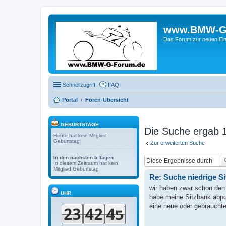
www.BMW-G-F
Das Forum zur neuen Ein
Schnellzugriff
FAQ
Portal
Foren-Übersicht
GEBURTSTAGE
Die Suche ergab 1
Heute hat kein Mitglied
Geburtstag
Zur erweiterten Suche
In den nächsten 5 Tagen
In diesem Zeitraum hat kein
Mitglied Geburtstag
Re: Suche niedrige S
wir haben zwar schon den 2
UHR
habe meine Sitzbank abpol
eine neue oder gebrauchte