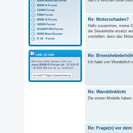
nach 6 Wochen ohne Besse
BMW-Motorrad-Portal
BMW-K-Forum
S1000-Forum
F800-Forum
Re: Motorschaden?
BMW-G-Forum
G650X-Forum
Hallo zusammen, meine G3
R1200ST/RS-Forum
die Steuerkette ersetzt w
BMW-Maxi-Scooter
vorstellen, dass das Motor
R 18 - Forum
Re: Bremshebelerhö
LINK ZU UNS
Benutze bitte diesen Link um
Ich habe von Wunderlich 
www.BMW-G-Forum.de - G 310 R
- G 310 GS
bei dir zu verlinken:
Re: Warnblinklicht
Die ersten Modelle haben 
Re: Frage(n) vor dem 