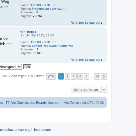
er Weg
Forum:
G310R - G 310 R
unter
Thema:
Frage(n) vor dem Kauf...
Antworten:
8
Zugriffe:
72294
Rufe den Beitrag auf
von
step44
Sa 19. Mär 2022, 18:04
r der
Forum:
G310R - G 310 R
ich mir
Thema:
Langer Pedalweg Fußbremse
Antworten:
3
Zugriffe:
35187
Rufe den Beitrag auf
Die Suche ergab 174 Treffer
1
2
3
4
5
…
18
Gehe zu Forum
am
Alle Cookies des Boards löschen
Alle Zeiten sind
UTC+02:00
tenschutzerklaerung
|
Impressum