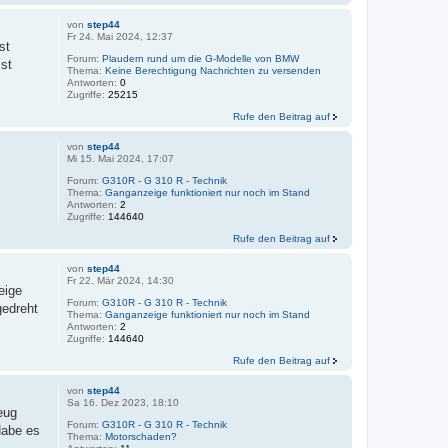
von
step44
Fr 24. Mai 2024, 12:37
st
Forum:
Plaudern rund um die G-Modelle von BMW
st
Thema:
Keine Berechtigung Nachrichten zu versenden
Antworten:
0
Zugriffe:
25215
Rufe den Beitrag auf
von
step44
Mi 15. Mai 2024, 17:07
Forum:
G310R - G 310 R - Technik
Thema:
Ganganzeige funktioniert nur noch im Stand
Antworten:
2
Zugriffe:
144640
Rufe den Beitrag auf
von
step44
Fr 22. Mär 2024, 14:30
eige
Forum:
G310R - G 310 R - Technik
gedreht
Thema:
Ganganzeige funktioniert nur noch im Stand
Antworten:
2
Zugriffe:
144640
Rufe den Beitrag auf
von
step44
Sa 16. Dez 2023, 18:10
eug
Forum:
G310R - G 310 R - Technik
Habe es
Thema:
Motorschaden?