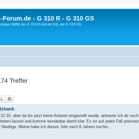
orum.de - G 310 R - G 310 GS
steiger BMW, der G 310 R und der GS, der G 310 GS.
74 Treffer
itzbank
2.10. aber da bis jetzt keine Antwort eingestellt wurde, antworte ich dir noch
stern lassen und komme wunderbar damit klar. Es ist auf jeden Fall preiswert
 Niedrige. Meine habe ich dieses Jahr nach 8 Jahren nochm...