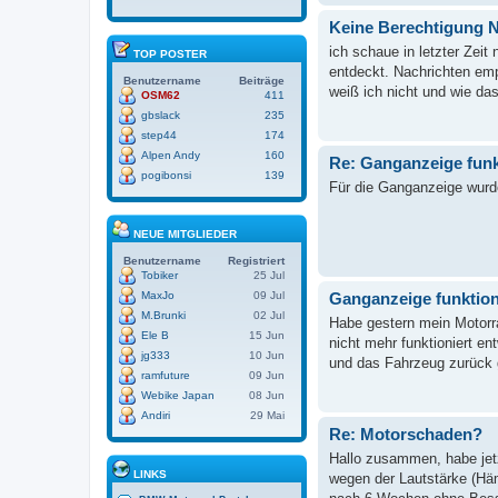
Keine Berechtigung N
ich schaue in letzter Zei
TOP POSTER
entdeckt. Nachrichten emp
Benutzername
Beiträge
weiß ich nicht und wie das
OSM62
411
gbslack
235
step44
174
Alpen Andy
160
Re: Ganganzeige funk
pogibonsi
139
Für die Ganganzeige wurde
NEUE MITGLIEDER
Benutzername
Registriert
Tobiker
25 Jul
Ganganzeige funktion
MaxJo
09 Jul
M.Brunki
02 Jul
Habe gestern mein Motorr
Ele B
15 Jun
nicht mehr funktioniert e
jg333
10 Jun
und das Fahrzeug zurück g
ramfuture
09 Jun
Webike Japan
08 Jun
Andiri
29 Mai
Re: Motorschaden?
Hallo zusammen, habe jetzt
LINKS
wegen der Lautstärke (Häm