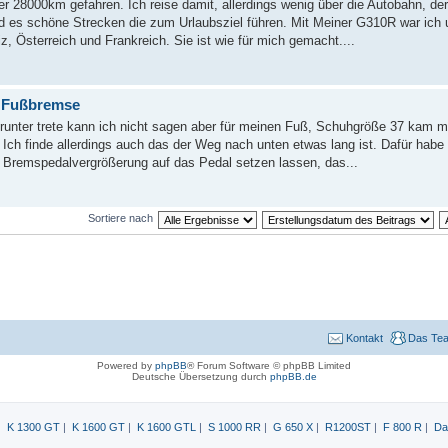
ber 28000km gefahren. Ich reise damit, allerdings wenig über die Autobahn, d
nd es schöne Strecken die zum Urlaubsziel führen. Mit Meiner G310R war ich 
z, Österreich und Frankreich. Sie ist wie für mich gemacht....
 Fußbremse
h runter trete kann ich nicht sagen aber für meinen Fuß, Schuhgröße 37 kam mi
Ich finde allerdings auch das der Weg nach unten etwas lang ist. Dafür habe 
e Bremspedalvergrößerung auf das Pedal setzen lassen, das...
Sortiere nach
Kontakt
Das Te
Powered by
phpBB
® Forum Software © phpBB Limited
Deutsche Übersetzung durch
phpBB.de
|
K 1300 GT
|
K 1600 GT
|
K 1600 GTL
|
S 1000 RR
|
G 650 X
|
R1200ST
|
F 800 R
|
Da