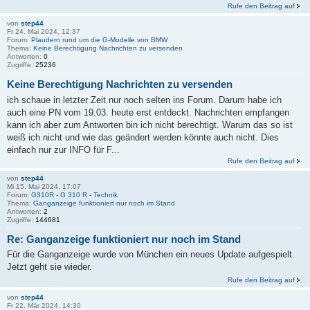
Rufe den Beitrag auf
von
step44
Fr 24. Mai 2024, 12:37
Forum:
Plaudern rund um die G-Modelle von BMW
Thema:
Keine Berechtigung Nachrichten zu versenden
Antworten:
0
Zugriffe:
25236
Keine Berechtigung Nachrichten zu versenden
ich schaue in letzter Zeit nur noch selten ins Forum. Darum habe ich
auch eine PN vom 19.03. heute erst entdeckt. Nachrichten empfangen
kann ich aber zum Antworten bin ich nicht berechtigt. Warum das so ist
weiß ich nicht und wie das geändert werden könnte auch nicht. Dies
einfach nur zur INFO für F...
Rufe den Beitrag auf
von
step44
Mi 15. Mai 2024, 17:07
Forum:
G310R - G 310 R - Technik
Thema:
Ganganzeige funktioniert nur noch im Stand
Antworten:
2
Zugriffe:
144681
Re: Ganganzeige funktioniert nur noch im Stand
Für die Ganganzeige wurde von München ein neues Update aufgespielt.
Jetzt geht sie wieder.
Rufe den Beitrag auf
von
step44
Fr 22. Mär 2024, 14:30