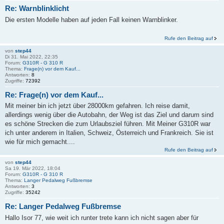
Re: Warnblinklicht
Die ersten Modelle haben auf jeden Fall keinen Warnblinker.
Rufe den Beitrag auf
von
step44
Di 31. Mai 2022, 22:35
Forum:
G310R - G 310 R
Thema:
Frage(n) vor dem Kauf...
Antworten:
8
Zugriffe:
72392
Re: Frage(n) vor dem Kauf...
Mit meiner bin ich jetzt über 28000km gefahren. Ich reise damit,
allerdings wenig über die Autobahn, der Weg ist das Ziel und darum sind
es schöne Strecken die zum Urlaubsziel führen. Mit Meiner G310R war
ich unter anderem in Italien, Schweiz, Österreich und Frankreich. Sie ist
wie für mich gemacht....
Rufe den Beitrag auf
von
step44
Sa 19. Mär 2022, 18:04
Forum:
G310R - G 310 R
Thema:
Langer Pedalweg Fußbremse
Antworten:
3
Zugriffe:
35242
Re: Langer Pedalweg Fußbremse
Hallo Isor 77, wie weit ich runter trete kann ich nicht sagen aber für