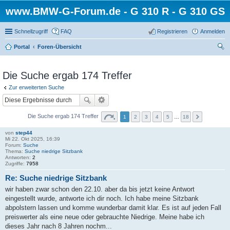
www.BMW-G-Forum.de - G 310 R - G 310 GS
Schnellzugriff
FAQ
Registrieren
Anmelden
Portal
Foren-Übersicht
uc
he
Die Suche ergab 174 Treffer
Zur erweiterten Suche
Die Suche ergab 174 Treffer
1
2
3
4
5
…
18
von
step44
Mi 22. Okt 2025, 16:39
Forum:
Suche
Thema:
Suche niedrige Sitzbank
Antworten:
2
Zugriffe:
7958
Re: Suche niedrige Sitzbank
wir haben zwar schon den 22.10. aber da bis jetzt keine Antwort
eingestellt wurde, antworte ich dir noch. Ich habe meine Sitzbank
abpolstern lassen und komme wunderbar damit klar. Es ist auf jeden Fall
preiswerter als eine neue oder gebrauchte Niedrige. Meine habe ich
dieses Jahr nach 8 Jahren nochm...