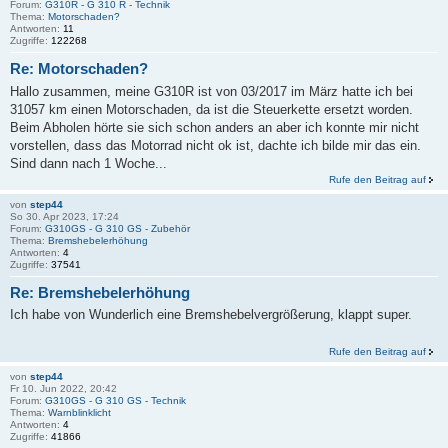
Forum:
G310R - G 310 R - Technik
Thema:
Motorschaden?
Antworten:
11
Zugriffe:
122268
Re: Motorschaden?
Hallo zusammen, meine G310R ist von 03/2017 im März hatte ich bei
31057 km einen Motorschaden, da ist die Steuerkette ersetzt worden.
Beim Abholen hörte sie sich schon anders an aber ich konnte mir nicht
vorstellen, dass das Motorrad nicht ok ist, dachte ich bilde mir das ein.
Sind dann nach 1 Woche...
Rufe den Beitrag auf
von
step44
So 30. Apr 2023, 17:24
Forum:
G310GS - G 310 GS - Zubehör
Thema:
Bremshebelerhöhung
Antworten:
4
Zugriffe:
37541
Re: Bremshebelerhöhung
Ich habe von Wunderlich eine Bremshebelvergrößerung, klappt super.
Rufe den Beitrag auf
von
step44
Fr 10. Jun 2022, 20:42
Forum:
G310GS - G 310 GS - Technik
Thema:
Warnblinklicht
Antworten:
4
Zugriffe:
41866