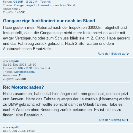
Forum:
G310R - G 310 R - Technik
Thema:
Ganganzeige funktioniert nur noch im Stand
Antworten:
2
Zugriffe:
144681
Ganganzeige funktioniert nur noch im Stand
Habe gestern mein Motorrad nach der Inspektion 33000km abgeholt und
festgestellt, dass die Ganganzeige nicht mehr funktioniert entweder mit
ewiger Verzögerung oder zum Schluss blieb sie im 2. Gang. Habe gedreht
und das Fahrzeug zurück gebracht. Nach 2 Std. warten und dem
Austausch eines Ersatzteils ...
Rufe den Beitrag auf
von
step44
Sa 16. Dez 2023, 18:10
Forum:
G310R - G 310 R - Technik
Thema:
Motorschaden?
Antworten:
11
Zugriffe:
122268
Re: Motorschaden?
Hallo zusammen, habe jetzt hier länger nicht rein geschaut, deshalb jetzt
erst Antwort. Hatte das Fahrzeug wegen der Lautstärke (Hämmern) wieder
zu BMW gebracht, ich wollte so nicht damit in Urlaub fahren. Habe es
nach 6 Wochen ohne Besserung zurück bekommen. Es ist nichts zu
finden, eine Bestätigun...
Rufe den Beitrag auf
von
step44
Di 27. Jun 2023, 15:40