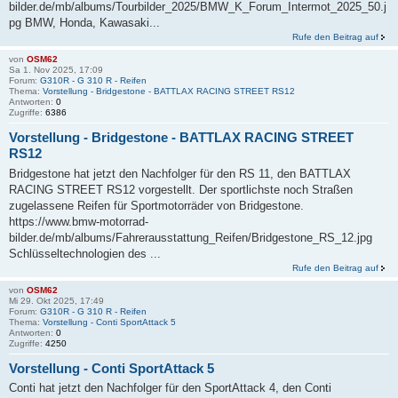
bilder.de/mb/albums/Tourbilder_2025/BMW_K_Forum_Intermot_2025_50.j
pg BMW, Honda, Kawasaki...
Rufe den Beitrag auf
von
OSM62
Sa 1. Nov 2025, 17:09
Forum:
G310R - G 310 R - Reifen
Thema:
Vorstellung - Bridgestone - BATTLAX RACING STREET RS12
Antworten:
0
Zugriffe:
6386
Vorstellung - Bridgestone - BATTLAX RACING STREET
RS12
Bridgestone hat jetzt den Nachfolger für den RS 11, den BATTLAX
RACING STREET RS12 vorgestellt. Der sportlichste noch Straßen
zugelassene Reifen für Sportmotorräder von Bridgestone.
https://www.bmw-motorrad-
bilder.de/mb/albums/Fahrerausstattung_Reifen/Bridgestone_RS_12.jpg
Schlüsseltechnologien des ...
Rufe den Beitrag auf
von
OSM62
Mi 29. Okt 2025, 17:49
Forum:
G310R - G 310 R - Reifen
Thema:
Vorstellung - Conti SportAttack 5
Antworten:
0
Zugriffe:
4250
Vorstellung - Conti SportAttack 5
Conti hat jetzt den Nachfolger für den SportAttack 4, den Conti