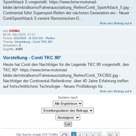
SportAttack 5 vorgestellt: https://www.bmw-motorrad-
bilder.de/mb/albums/Fahrerausstattung_Reifen/Conti_SportAttack_5.jpg -
Continental führt Supersport-Reifen der nächsten Generation ein - Neuer
ContiSportAttack 5 vereint Rennstrecken-D...
Rufe den Beitrag auf
von
OSM62
Mi 29. Okt 2025, 17:27
Forum:
G310GS - G 310 GS - Reifen
Thema:
Vorstellung - Conti TKC 80²
Antworten:
0
Zugriffe:
4395
Vorstellung - Conti TKC 80²
Heute hat Conti den Nachfolger für die Legende TKC 80 vorgestellt, den
TKC 80²: https://www.bmw-motorrad-
bilder.de/mb/albums/Fahrerausstattung_Reifen/Conti_TKC802.jpg -
Nachfolger der Continental Reifenikone: über 40 Jahre Erfahrung treffen
auf fortschrittlichste Technologie - Neues Profildesign für...
Rufe den Beitrag auf
Sortiere nach
Die Suche ergab 374 Treffer
1
2
3
4
5
…
38