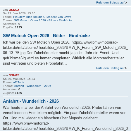
Rufe den Beitrag auf
von
OSM62
Sa 13. Jun 2026, 15:36
Forum:
Plaudern rund um die G-Modelle von BMW
Thema:
SW Motech Open 2026 - Bilder - Eindrücke
Antworten:
0
Zugriffe:
1235
SW Motech Open 2026 - Bilder - Eindrücke
Ich war bei den SW Motech Open 2026. https://www.bmw-motorrad-
bilder.de/mb/albums/Tourbilder_2026/BMW_K_Forum_SW_Motech_2026_
06_13_75.jpg Der Zubehörsteller macht ja jedes Jahr ein Event. Und
gefühlsmäßig wird es immer kompletter. Wirklich alle Motorradhersteller
sind vertreten und bieten Probefahrt...
Rufe den Beitrag auf
von
OSM62
Sa 30. Mai 2026, 15:34
Forum:
off Topic
Thema:
Anfahrt - Wunderlich - 2026
Antworten:
0
Zugriffe:
1425
Anfahrt - Wunderlich - 2026
War heute mal bei der Anfahrt von Wunderlich 2026. Probe fahren von
verschiedenen Herstellern möglich. Ein paar Zubehörhersteller waren vor
Ort. Und mal wieder ein bisschen über Mopeds gelabert:
https://www.bmw-motorrad-
bilder.de/mb/albums/Tourbilder_2026/BMW_K_Forum_Wunderlich_2026_0