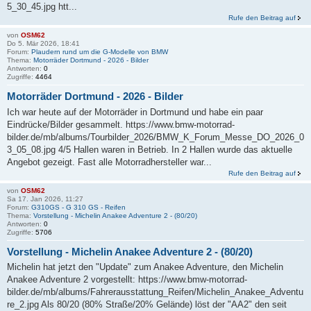
5_30_45.jpg htt...
Rufe den Beitrag auf
von
OSM62
Do 5. Mär 2026, 18:41
Forum:
Plaudern rund um die G-Modelle von BMW
Thema:
Motorräder Dortmund - 2026 - Bilder
Antworten:
0
Zugriffe:
4464
Motorräder Dortmund - 2026 - Bilder
Ich war heute auf der Motorräder in Dortmund und habe ein paar
Eindrücke/Bilder gesammelt. https://www.bmw-motorrad-
bilder.de/mb/albums/Tourbilder_2026/BMW_K_Forum_Messe_DO_2026_0
3_05_08.jpg 4/5 Hallen waren in Betrieb. In 2 Hallen wurde das aktuelle
Angebot gezeigt. Fast alle Motorradhersteller war...
Rufe den Beitrag auf
von
OSM62
Sa 17. Jan 2026, 11:27
Forum:
G310GS - G 310 GS - Reifen
Thema:
Vorstellung - Michelin Anakee Adventure 2 - (80/20)
Antworten:
0
Zugriffe:
5706
Vorstellung - Michelin Anakee Adventure 2 - (80/20)
Michelin hat jetzt den "Update" zum Anakee Adventure, den Michelin
Anakee Adventure 2 vorgestellt: https://www.bmw-motorrad-
bilder.de/mb/albums/Fahrerausstattung_Reifen/Michelin_Anakee_Adventu
re_2.jpg Als 80/20 (80% Straße/20% Gelände) löst der "AA2" den seit