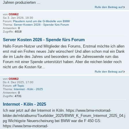
Jahren produzierten ...
Rufe den Beitrag auf
von
OSM62
Sa 3. Jan 2026, 18:30
Forum:
Plaudern rund um die G-Modelle von BMW
Thema:
Server Kosten 2026 - Spende fürs Forum
Antworten:
0
Zugriffe:
4018
Server Kosten 2026 - Spende fürs Forum
Hallo Forum-Nutzer und Mitglieder des Forums, Erstmal möchte ich allen
erst mal ein Frohes neues Jahr wünschen! Und allen schon mal ein Dank
die im Laufe des Jahres und besonders um die Jahreswende rum das
Forum mit einer Spende unterstützt haben. Aber die reichen leider noch
nicht um die Kosten für...
Rufe den Beitrag auf
von
OSM62
Do 4. Dez 2025, 17:00
Forum:
off Topic
Thema:
Intermot - Köln - 2025
Antworten:
0
Zugriffe:
4731
Intermot - Köln - 2025
Ich war jetzt auf der Intermot in Köln. https://www.bmw-motorrad-
bilder.de/mb/albums/Tourbilder_2025/BMW_K_Forum_Intermot_2025_04.j
pg Wichtigste Neuerscheinung bei BMW war die F 450 GS:
https://www.bmw-motorrad-