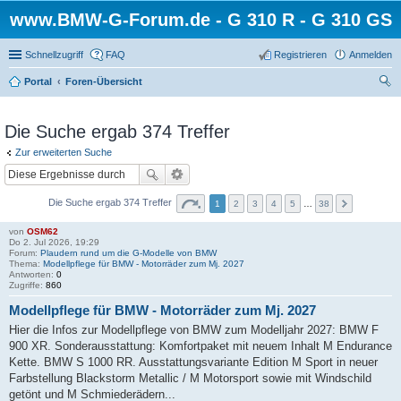
www.BMW-G-Forum.de - G 310 R - G 310 GS
Schnellzugriff
FAQ
Registrieren
Anmelden
Portal
Foren-Übersicht
uc
he
Die Suche ergab 374 Treffer
Zur erweiterten Suche
Die Suche ergab 374 Treffer
1
2
3
4
5
…
38
von
OSM62
Do 2. Jul 2026, 19:29
Forum:
Plaudern rund um die G-Modelle von BMW
Thema:
Modellpflege für BMW - Motorräder zum Mj. 2027
Antworten:
0
Zugriffe:
860
Modellpflege für BMW - Motorräder zum Mj. 2027
Hier die Infos zur Modellpflege von BMW zum Modelljahr 2027: BMW F
900 XR. Sonderausstattung: Komfortpaket mit neuem Inhalt M Endurance
Kette. BMW S 1000 RR. Ausstattungsvariante Edition M Sport in neuer
Farbstellung Blackstorm Metallic / M Motorsport sowie mit Windschild
getönt und M Schmiederädern...