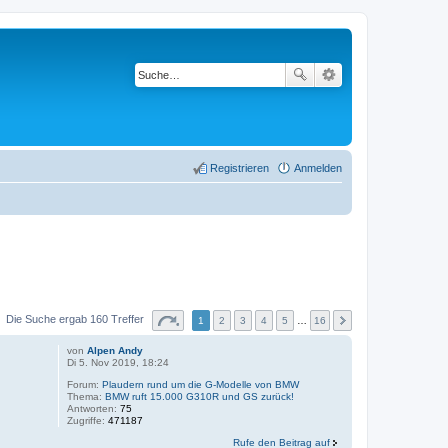
Registrieren
Anmelden
Die Suche ergab 160 Treffer
1
2
3
4
5
…
16
von
Alpen Andy
Di 5. Nov 2019, 18:24
Forum:
Plaudern rund um die G-Modelle von BMW
Thema:
BMW ruft 15.000 G310R und GS zurück!
Antworten:
75
Zugriffe:
471187
Rufe den Beitrag auf