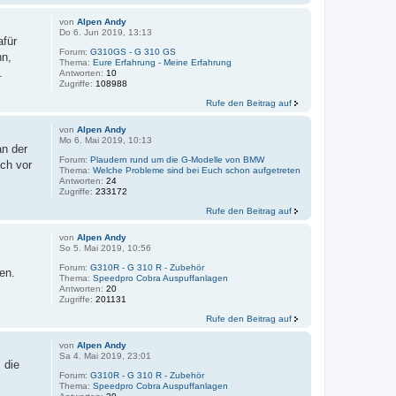
von
Alpen Andy
Do 6. Jun 2019, 13:13
afür
Forum:
G310GS - G 310 GS
hn,
Thema:
Eure Erfahrung - Meine Erfahrung
.
Antworten:
10
Zugriffe:
108988
Rufe den Beitrag auf
von
Alpen Andy
Mo 6. Mai 2019, 10:13
an der
Forum:
Plaudern rund um die G-Modelle von BMW
ich vor
Thema:
Welche Probleme sind bei Euch schon aufgetreten
Antworten:
24
Zugriffe:
233172
Rufe den Beitrag auf
von
Alpen Andy
So 5. Mai 2019, 10:56
Forum:
G310R - G 310 R - Zubehör
en.
Thema:
Speedpro Cobra Auspuffanlagen
Antworten:
20
Zugriffe:
201131
Rufe den Beitrag auf
von
Alpen Andy
Sa 4. Mai 2019, 23:01
 die
Forum:
G310R - G 310 R - Zubehör
Thema:
Speedpro Cobra Auspuffanlagen