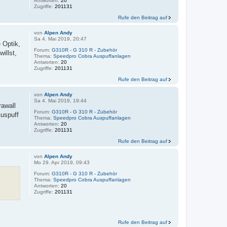
Antworten:
20
Zugriffe:
201131
Rufe den Beitrag auf
von
Alpen Andy
Sa 4. Mai 2019, 20:47
 Optik,
Forum:
G310R - G 310 R - Zubehör
illst,
Thema:
Speedpro Cobra Auspuffanlagen
Antworten:
20
Zugriffe:
201131
Rufe den Beitrag auf
von
Alpen Andy
Sa 4. Mai 2019, 19:44
rawall
Forum:
G310R - G 310 R - Zubehör
Auspuff
Thema:
Speedpro Cobra Auspuffanlagen
Antworten:
20
Zugriffe:
201131
Rufe den Beitrag auf
von
Alpen Andy
Mo 29. Apr 2019, 09:43
Forum:
G310R - G 310 R - Zubehör
Thema:
Speedpro Cobra Auspuffanlagen
Antworten:
20
Zugriffe:
201131
Rufe den Beitrag auf