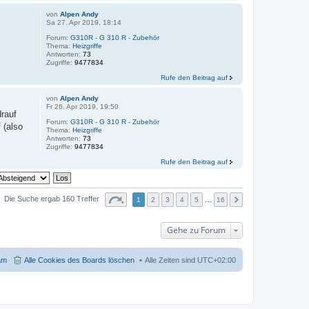
von
Alpen Andy
Sa 27. Apr 2019, 18:14
Forum:
G310R - G 310 R - Zubehör
Thema:
Heizgriffe
Antworten:
73
Zugriffe:
9477834
Rufe den Beitrag auf
von
Alpen Andy
Fr 26. Apr 2019, 19:50
rauf
Forum:
G310R - G 310 R - Zubehör
 (also
Thema:
Heizgriffe
Antworten:
73
Zugriffe:
9477834
Rufe den Beitrag auf
Die Suche ergab 160 Treffer
1
2
3
4
5
…
16
Gehe zu Forum
am
Alle Cookies des Boards löschen
Alle Zeiten sind
UTC+02:00