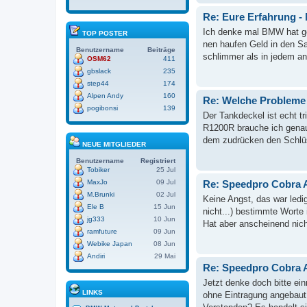
Re: Eure Erfahrung -
Ich denke mal BMW hat ge
TOP POSTER
nen haufen Geld in den Sa
Benutzername
Beiträge
schlimmer als in jedem a
OSM62
411
gbslack
235
step44
174
Alpen Andy
160
Re: Welche Probleme 
pogibonsi
139
Der Tankdeckel ist echt t
R1200R brauche ich genaus
dem zudrücken den Schlüss
NEUE MITGLIEDER
Benutzername
Registriert
Tobiker
25 Jul
Re: Speedpro Cobra 
MaxJo
09 Jul
M.Brunki
02 Jul
Keine Angst, das war ledi
Ele B
15 Jun
nicht...) bestimmte Wort
jg333
10 Jun
Hat aber anscheinend nicht
ramfuture
09 Jun
Webike Japan
08 Jun
Andiri
29 Mai
Re: Speedpro Cobra 
Jetzt denke doch bitte ei
LINKS
ohne Eintragung angebaut 