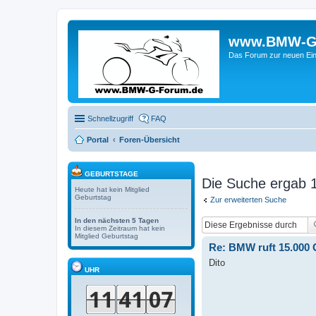
www.BMW-G-F
Das Forum zur neuen Ein
Schnellzugriff
FAQ
Portal
Foren-Übersicht
GEBURTSTAGE
Die Suche ergab 1
Heute hat kein Mitglied
Geburtstag
Zur erweiterten Suche
In den nächsten 5 Tagen
In diesem Zeitraum hat kein
Mitglied Geburtstag
Re: BMW ruft 15.000
Dito
UHR