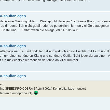
ch eben NICHT um eine "racing" Anlage, die ohne Kat und oh...
Auspuffanlagen
dann eine Meinung bilden... Was spricht dagegen? Schönere Klang, schönere
es dir persönlich nicht gefällt oder du persönlich nicht so viel Geld ausgeben w
Einstellung.... Selbst wenn die Anlage jetzt 1-2 db laut...
Auspuffanlagen
ttanlage mit Kat und db-killer hat nun wirklich absolut nichts mit Lärm und K
glich um einen schöneren Klang und schönere Optik. Nicht jeder der zu einem 
t ein rücksichtsloser Mensch der ohne db-killer rumfähr...
Auspuffanlagen
ben:
meine SPEEDPRO COBRA SP1(mit GKat) Komplettanlage montiert.
nfahren. Soundprobe folgt