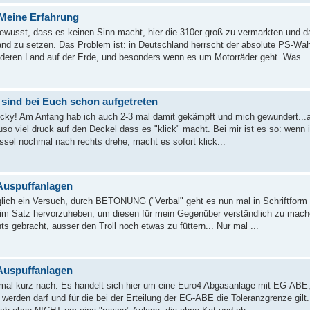
 Meine Erfahrung
wusst, dass es keinen Sinn macht, hier die 310er groß zu vermarkten und d
nd zu setzen. Das Problem ist: in Deutschland herrscht der absolute PS-Wa
nderen Land auf der Erde, und besonders wenn es um Motorräder geht. Was ..
sind bei Euch schon aufgetreten
ricky! Am Anfang hab ich auch 2-3 mal damit gekämpft und mich gewundert...
o viel druck auf den Deckel dass es "klick" macht. Bei mir ist es so: wenn 
el nochmal nach rechts drehe, macht es sofort klick...
Auspuffanlagen
glich ein Versuch, durch BETONUNG ("Verbal" geht es nun mal in Schriftform
e im Satz hervorzuheben, um diesen für mein Gegenüber verständlich zu mach
s gebracht, ausser den Troll noch etwas zu füttern... Nur mal ...
Auspuffanlagen
nmal kurz nach. Es handelt sich hier um eine Euro4 Abgasanlage mit EG-ABE,
werden darf und für die bei der Erteilung der EG-ABE die Toleranzgrenze gilt.