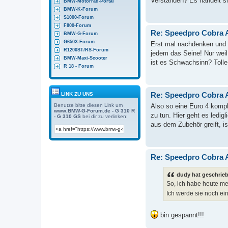
Verstanden? Es handelt si
BMW-Motorrad-Portal
BMW-K-Forum
S1000-Forum
F800-Forum
Re: Speedpro Cobra 
BMW-G-Forum
G650X-Forum
Erst mal nachdenken und 
R1200ST/RS-Forum
jedem das Seine! Nur weil 
BMW-Maxi-Scooter
ist es Schwachsinn? Tolle 
R 18 - Forum
Re: Speedpro Cobra 
LINK ZU UNS
Benutze bitte diesen Link um
Also so eine Euro 4 komple
www.BMW-G-Forum.de - G 310 R
zu tun. Hier geht es ledi
- G 310 GS
bei dir zu verlinken:
aus dem Zubehör greift, is
Re: Speedpro Cobra 
dudy hat geschrie
So, ich habe heute 
Ich werde sie noch ei
bin gespannt!!!