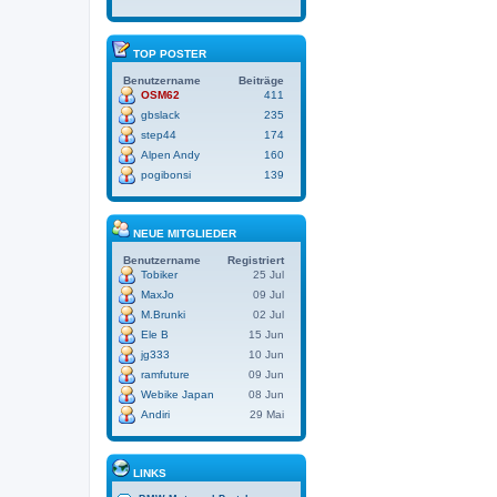
TOP POSTER
Benutzername
Beiträge
OSM62
411
gbslack
235
step44
174
Alpen Andy
160
pogibonsi
139
NEUE MITGLIEDER
Benutzername
Registriert
Tobiker
25 Jul
MaxJo
09 Jul
M.Brunki
02 Jul
Ele B
15 Jun
jg333
10 Jun
ramfuture
09 Jun
Webike Japan
08 Jun
Andiri
29 Mai
LINKS