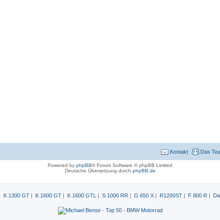
Kontakt
Das Te
Powered by
phpBB
® Forum Software © phpBB Limited
Deutsche Übersetzung durch
phpBB.de
|
K 1300 GT
|
K 1600 GT
|
K 1600 GTL
|
S 1000 RR
|
G 650 X
|
R1200ST
|
F 800 R
|
Da