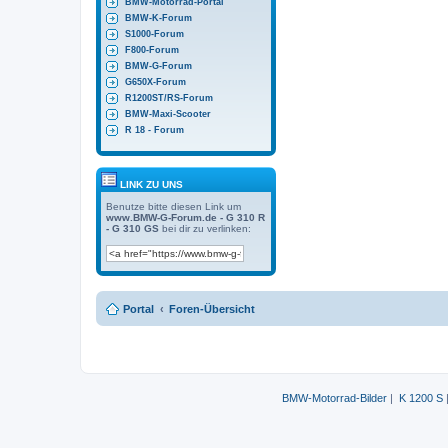
BMW-Motorrad-Portal
BMW-K-Forum
S1000-Forum
F800-Forum
BMW-G-Forum
G650X-Forum
R1200ST/RS-Forum
BMW-Maxi-Scooter
R 18 - Forum
LINK ZU UNS
Benutze bitte diesen Link um
www.BMW-G-Forum.de - G 310 R
- G 310 GS
bei dir zu verlinken:
Portal
Foren-Übersicht
BMW-Motorrad-Bilder
|
K 1200 S