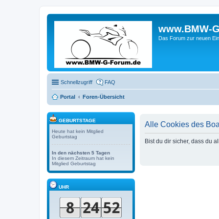
www.BMW-G-F
Das Forum zur neuen Ein
Schnellzugriff
FAQ
Portal
Foren-Übersicht
GEBURTSTAGE
Alle Cookies des Bo
Heute hat kein Mitglied
Geburtstag
Bist du dir sicher, dass du
In den nächsten 5 Tagen
In diesem Zeitraum hat kein
Mitglied Geburtstag
UHR