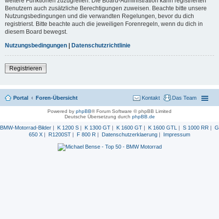
weitere Funktionen zuzugreifen. Die Board-Administration kann registrierten
Benutzern auch zusätzliche Berechtigungen zuweisen. Beachte bitte unsere
Nutzungsbedingungen und die verwandten Regelungen, bevor du dich
registrierst. Bitte beachte auch die jeweiligen Forenregeln, wenn du dich in
diesem Board bewegst.
Nutzungsbedingungen
|
Datenschutzrichtlinie
Registrieren
Portal
Foren-Übersicht
Kontakt
Das Team
Powered by
phpBB
® Forum Software © phpBB Limited
Deutsche Übersetzung durch
phpBB.de
BMW-Motorrad-Bilder
|
K 1200 S
|
K 1300 GT
|
K 1600 GT
|
K 1600 GTL
|
S 1000 RR
|
G
650 X
|
R1200ST
|
F 800 R
|
Datenschutzerklaerung
|
Impressum