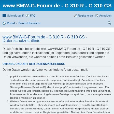
www.BMW-G-Forum.de - G 310 R - G 310 GS
Schnellzugriff
FAQ
Registrieren
Anmelden
Portal
Foren-Übersicht
uc
he
www.BMW-G-Forum.de - G 310 R - G 310 GS -
Datenschutzrichtlinie
Diese Richtlinie beschreibt, wie „www.BMW-G-Forum.de - G 310 R - G 310 GS“
und ggf. verbundene Institutionen (im Folgenden „das Board“) und phpBB die
Daten verwenden, die während deines Foren-Besuchs gesammelt werden.
UMFANG UND ART DER DATENSPEICHERUNG
Deine Daten werden auf zwei verschiedene Arten gesammelt:
phpBB erstellt bei deinem Besuch des Boards mehrere Cookies. Cookies sind kleine
Textdateien, die dein Browser als temporäre Dateien ablegt. Zwei dieser Cookies
enthalten eine eindeutige Benutzer-Nummer (Benutzer-ID) sowie eine anonyme
Sitzungs-Nummer (Session-ID), die dir von phpBB automatisch zugewiesen wird. Ein
drittes Cookie wird erstellt, sobald du Themen besucht hast und wird dazu verwendet,
Informationen über die von dir gelesenen Beiträge zu speichern, um die ungelesenen
Beiträge markieren zu können.
Weitere Daten werden gesammelt, wenn Informationen an den Betreiber übermittelt
werden. Dies betrifft — ohne Anspruch auf Vollständigkeit — zum Beispiel Beiträge,
die als Gast erstellt werden, Daten, die im Rahmen der Registrierung erfasst werden
und die von dir nach deiner Registrierung erstellten Nachrichten. Dein Benutzerkonto