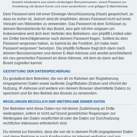
besteht mindestens aus einem eindeutigen Benutzernamen, einem Passwort zur
Anmeldung mit diesem Konto und einer persönlichen und gültigen E-Mail-Adresse.
Dein Passwort wird mit einer Einwege-Verschlüsselung (Hash) gespeichert, so
dass es sicher ist. Jedoch wird dir empfohlen, dieses Passwort nicht auf einer
Vielzahl von Webseiten zu verwenden. Das Passwort ist dein Schlüssel zu
deinem Benutzerkonto für das Board, also geh mit ihm sorgsam um.
Insbesondere wird dich kein Vertreter des Betreibers, von phpBB Limited oder
ein Dritter berechtigterweise nach deinem Passwort fragen. Solltest du dein
Passwort vergessen haben, so kannst du die Funktion „Ich habe mein
Passwort vergessen“ benutzen. Die phpBB-Software fragt dich dann nach
deinem Benutzernamen und deiner E-Mail-Adresse und sendet anschließend
ein neu generiertes Passwort an diese Adresse, mit dem du dann auf das
Board zugreifen kannst.
GESTATTUNG DER DATENSPEICHERUNG
Du gestattest dem Betreiber, die von dir im Rahmen der Registrierung
eingegebenen Daten sowie laufende Zugriffsdaten (Datum und Uhrzeit der
Nutzung, IP-Adresse und weitere von deinem Browser übermittelte Daten) zu
speichern und für den Betrieb des Boards zu verwenden.
REGELUNGEN BEZÜGLICH DER WEITERGABE DEINER DATEN
Der Betreiber wird diese Daten nur mit deiner Zustimmung an Dritte
weitergeben, sofern er nicht auf Grund gesetzlicher Regelungen zur
Weitergabe der Daten verpflichtet ist oder die Daten zur Durchsetzung
rechtlicher Interessen erforderlich sind.
Du nimmst zur Kenntnis, dass die von dir in deinem Profil angegebenen Daten
und deine Beiträge je nach Konfiguration im Internet verfügbar und von