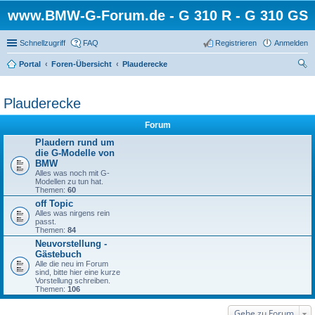
www.BMW-G-Forum.de - G 310 R - G 310 GS
Schnellzugriff
FAQ
Registrieren
Anmelden
Portal
Foren-Übersicht
Plauderecke
uc
he
Plauderecke
Forum
Plaudern rund um
die G-Modelle von
BMW
Alles was noch mit G-
Modellen zu tun hat.
Themen:
60
off Topic
Alles was nirgens rein
passt.
Themen:
84
Neuvorstellung -
Gästebuch
Alle die neu im Forum
sind, bitte hier eine kurze
Vorstellung schreiben.
Themen:
106
Gehe zu Forum