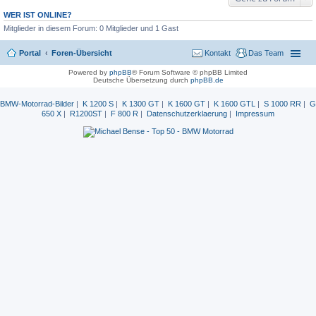
WER IST ONLINE?
Mitglieder in diesem Forum: 0 Mitglieder und 1 Gast
Portal
Foren-Übersicht
Kontakt
Das Team
Powered by
phpBB
® Forum Software © phpBB Limited
Deutsche Übersetzung durch
phpBB.de
BMW-Motorrad-Bilder
|
K 1200 S
|
K 1300 GT
|
K 1600 GT
|
K 1600 GTL
|
S 1000 RR
|
G
650 X
|
R1200ST
|
F 800 R
|
Datenschutzerklaerung
|
Impressum