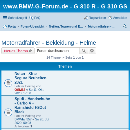
www.BMW-G-Forum.de - G 310 R - G 310 GS
Schnellzugriff
FAQ
Registrieren
Anmelden
Portal
Foren-Übersicht
Treffen, Touren und Events und alles was dazu gehört
Motorradfahrer - Bekleidung - Helme
uc
he
Motorradfahrer - Bekleidung - Helme
Neues Thema
14 Themen • Seite
1
von
1
Themen
Nolan - Xlite -
Segura Neuheiten
2021
Letzter Beitrag von
OSM62
«
So 11. Okt
2020, 17:30
Spidi - Handschuhe
- Carbo 4 +
Rainshield H2Out
Black
Letzter Beitrag von
BMWfan357
«
So 26. Jul
2020, 00:08
Antworten:
1