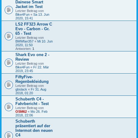
Dainese Smart
Jacket im Test
Letzter Beitrag von
Bike4Fun
«
Sa 13. Jun
2020, 15:41
LS2 FF323 Arrow C
Evo - Carbon - Gr.
65 - Test
Letzter Beitrag von
BMWfan357
«
Mi 10. Jun
2020, 11:50
Antworten:
1
Shark Evo one 2 -
Review
Letzter Beitrag von
Bike4Fun
«
Fr 22. Mär
2019, 23:45
FiftyFive-
Regenbekleidung
Letzter Beitrag von
gbslack
«
Fr 31. Aug
2018, 01:20
Schuberth C4 -
Fahrbericht - Test
Letzter Beitrag von
OSM62
«
Mo 26. Feb
2018, 22:06
Schuberth
präsentiert auf der
Intermot den neuen
C4