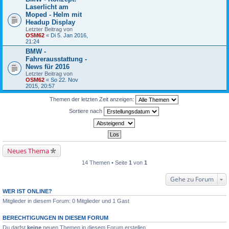
Laserlicht am
Moped - Helm mit
Headup Display
Letzter Beitrag von
OSM62
«
Di 5. Jan 2016,
21:24
BMW -
Fahrerausstattung -
News für 2016
Letzter Beitrag von
OSM62
«
So 22. Nov
2015, 20:57
Themen der letzten Zeit anzeigen:
Sortiere nach
Neues Thema
14 Themen • Seite
1
von
1
Gehe zu Forum
WER IST ONLINE?
Mitglieder in diesem Forum: 0 Mitglieder und 1 Gast
BERECHTIGUNGEN IN DIESEM FORUM
Du darfst
keine
neuen Themen in diesem Forum erstellen.