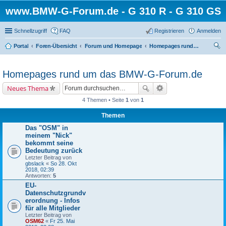
www.BMW-G-Forum.de - G 310 R - G 310 GS
Schnellzugriff
FAQ
Registrieren
Anmelden
Portal
Foren-Übersicht
Forum und Homepage
Homepages rund um das BMW-G-Forum.de
uc
he
Homepages rund um das BMW-G-Forum.de
Neues Thema
4 Themen • Seite
1
von
1
Themen
Das "OSM" in
meinem "Nick"
bekommt seine
Bedeutung zurück
Letzter Beitrag von
gbslack
«
So 28. Okt
2018, 02:39
Antworten:
5
EU-
Datenschutzgrundv
erordnung - Infos
für alle Mitglieder
Letzter Beitrag von
OSM62
«
Fr 25. Mai