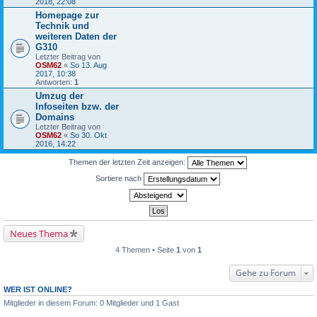
2018, 22:08
Homepage zur
Technik und
weiteren Daten der
G310
Letzter Beitrag von
OSM62
«
So 13. Aug
2017, 10:38
Antworten:
1
Umzug der
Infoseiten bzw. der
Domains
Letzter Beitrag von
OSM62
«
So 30. Okt
2016, 14:22
Themen der letzten Zeit anzeigen:
Sortiere nach
Neues Thema
4 Themen • Seite
1
von
1
Gehe zu Forum
WER IST ONLINE?
Mitglieder in diesem Forum: 0 Mitglieder und 1 Gast