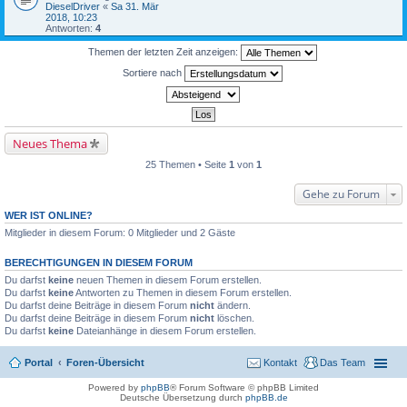
DieselDriver
«
Sa 31. Mär
2018, 10:23
Antworten:
4
Themen der letzten Zeit anzeigen:
Sortiere nach
Neues Thema
25 Themen • Seite
1
von
1
Gehe zu Forum
WER IST ONLINE?
Mitglieder in diesem Forum: 0 Mitglieder und 2 Gäste
BERECHTIGUNGEN IN DIESEM FORUM
Du darfst
keine
neuen Themen in diesem Forum erstellen.
Du darfst
keine
Antworten zu Themen in diesem Forum erstellen.
Du darfst deine Beiträge in diesem Forum
nicht
ändern.
Du darfst deine Beiträge in diesem Forum
nicht
löschen.
Du darfst
keine
Dateianhänge in diesem Forum erstellen.
Portal
Foren-Übersicht
Kontakt
Das Team
Powered by
phpBB
® Forum Software © phpBB Limited
Deutsche Übersetzung durch
phpBB.de