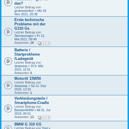
das?
Letzter Beitrag von
grobmotoriker
«
Mo 29.
Nov 2021, 20:38
Erste technische
Probleme mit der
G310 Gs
Letzter Beitrag von
Sternenregen
«
Fr 21.
Mai 2021, 09:48
Antworten:
18
1
2
Batterie /
Startprobleme
/Ladegerät
Letzter Beitrag von
deepstop
«
Di 9. Mär
2021, 11:01
Antworten:
6
Motoröl 15W50
Letzter Beitrag von
deepstop
«
Sa 12. Dez
2020, 13:33
Antworten:
1
Verkleidungsteile /
Smartphone-Cradle
Letzter Beitrag von
Bastian40489
«
Mi 31. Jul
2019, 00:21
Antworten:
13
1
2
BMW G 310 GS
Letzter Beitrag von
Tom
«