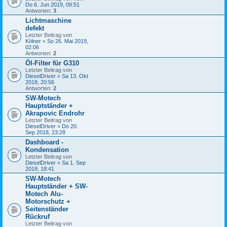
Do 6. Jun 2019, 09:51
Antworten:
3
Lichtmaschine
defekt
Letzter Beitrag von
Kölner
«
So 26. Mai 2019,
02:06
Antworten:
2
Öl-Filter für G310
Letzter Beitrag von
DieselDriver
«
Sa 13. Okt
2018, 20:56
Antworten:
2
SW-Motech
Hauptständer +
Akrapovic Endrohr
Letzter Beitrag von
DieselDriver
«
Do 20.
Sep 2018, 23:28
Dashboard -
Kondensation
Letzter Beitrag von
DieselDriver
«
Sa 1. Sep
2018, 18:41
SW-Motech
Hauptständer + SW-
Motech Alu-
Motorschutz +
Seitenständer
Rückruf
Letzter Beitrag von