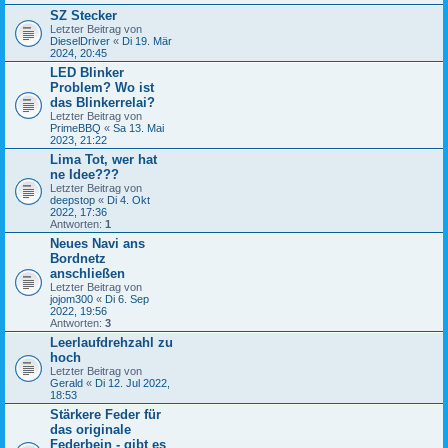
SZ Stecker
Letzter Beitrag von
DieselDriver
«
Di 19. Mär
2024, 20:45
LED Blinker
Problem? Wo ist
das Blinkerrelai?
Letzter Beitrag von
PrimeBBQ
«
Sa 13. Mai
2023, 21:22
Lima Tot, wer hat
ne Idee???
Letzter Beitrag von
deepstop
«
Di 4. Okt
2022, 17:36
Antworten:
1
Neues Navi ans
Bordnetz
anschließen
Letzter Beitrag von
jojom300
«
Di 6. Sep
2022, 19:56
Antworten:
3
Leerlaufdrehzahl zu
hoch
Letzter Beitrag von
Gerald
«
Di 12. Jul 2022,
18:53
Stärkere Feder für
das originale
Federbein - gibt es