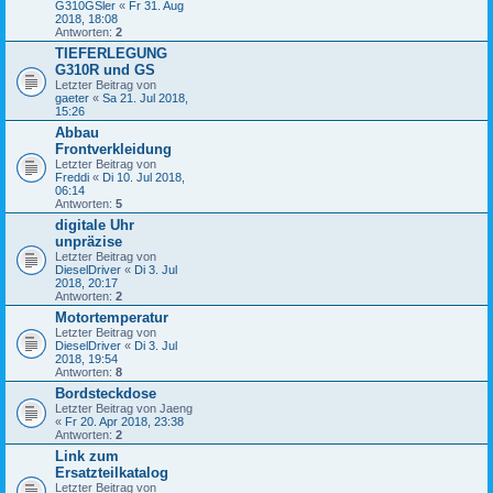
G310GSler
«
Fr 31. Aug
2018, 18:08
Antworten:
2
TIEFERLEGUNG
G310R und GS
Letzter Beitrag von
gaeter
«
Sa 21. Jul 2018,
15:26
Abbau
Frontverkleidung
Letzter Beitrag von
Freddi
«
Di 10. Jul 2018,
06:14
Antworten:
5
digitale Uhr
unpräzise
Letzter Beitrag von
DieselDriver
«
Di 3. Jul
2018, 20:17
Antworten:
2
Motortemperatur
Letzter Beitrag von
DieselDriver
«
Di 3. Jul
2018, 19:54
Antworten:
8
Bordsteckdose
Letzter Beitrag von
Jaeng
«
Fr 20. Apr 2018, 23:38
Antworten:
2
Link zum
Ersatzteilkatalog
Letzter Beitrag von