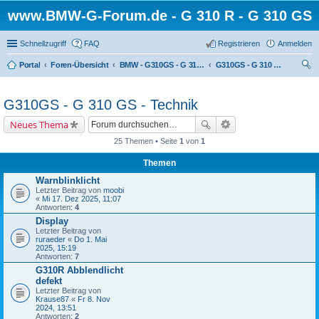
www.BMW-G-Forum.de - G 310 R - G 310 GS
Schnellzugriff
FAQ
Registrieren
Anmelden
Portal
Foren-Übersicht
BMW - G310GS - G 310 GS
G310GS - G 310 GS - Technik
uc
he
G310GS - G 310 GS - Technik
Neues Thema
25 Themen • Seite
1
von
1
Themen
Warnblinklicht
Letzter Beitrag von
moobi
«
Mi 17. Dez 2025, 11:07
Antworten:
4
Display
Letzter Beitrag von
ruraeder
«
Do 1. Mai
2025, 15:19
Antworten:
7
G310R Abblendlicht
defekt
Letzter Beitrag von
Krause87
«
Fr 8. Nov
2024, 13:51
Antworten:
2