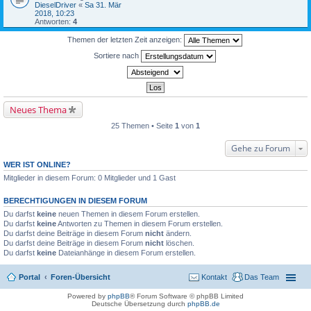
DieselDriver
«
Sa 31. Mär
2018, 10:23
Antworten:
4
Themen der letzten Zeit anzeigen:
Sortiere nach
Neues Thema
25 Themen • Seite
1
von
1
Gehe zu Forum
WER IST ONLINE?
Mitglieder in diesem Forum: 0 Mitglieder und 1 Gast
BERECHTIGUNGEN IN DIESEM FORUM
Du darfst
keine
neuen Themen in diesem Forum erstellen.
Du darfst
keine
Antworten zu Themen in diesem Forum erstellen.
Du darfst deine Beiträge in diesem Forum
nicht
ändern.
Du darfst deine Beiträge in diesem Forum
nicht
löschen.
Du darfst
keine
Dateianhänge in diesem Forum erstellen.
Portal
Foren-Übersicht
Kontakt
Das Team
Powered by
phpBB
® Forum Software © phpBB Limited
Deutsche Übersetzung durch
phpBB.de