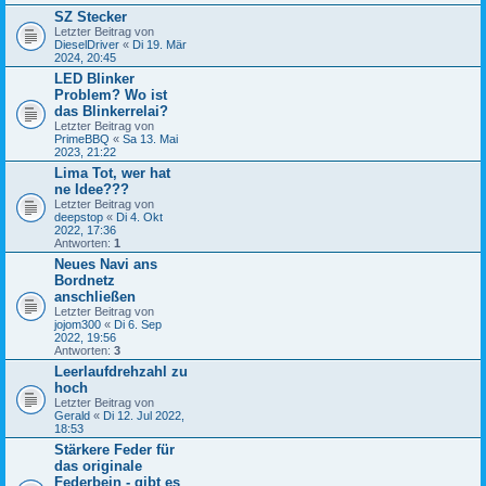
SZ Stecker
Letzter Beitrag von
DieselDriver
«
Di 19. Mär
2024, 20:45
LED Blinker
Problem? Wo ist
das Blinkerrelai?
Letzter Beitrag von
PrimeBBQ
«
Sa 13. Mai
2023, 21:22
Lima Tot, wer hat
ne Idee???
Letzter Beitrag von
deepstop
«
Di 4. Okt
2022, 17:36
Antworten:
1
Neues Navi ans
Bordnetz
anschließen
Letzter Beitrag von
jojom300
«
Di 6. Sep
2022, 19:56
Antworten:
3
Leerlaufdrehzahl zu
hoch
Letzter Beitrag von
Gerald
«
Di 12. Jul 2022,
18:53
Stärkere Feder für
das originale
Federbein - gibt es