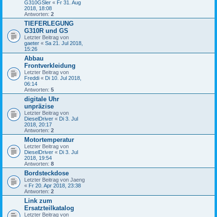
G310GSler
«
Fr 31. Aug
2018, 18:08
Antworten:
2
TIEFERLEGUNG
G310R und GS
Letzter Beitrag von
gaeter
«
Sa 21. Jul 2018,
15:26
Abbau
Frontverkleidung
Letzter Beitrag von
Freddi
«
Di 10. Jul 2018,
06:14
Antworten:
5
digitale Uhr
unpräzise
Letzter Beitrag von
DieselDriver
«
Di 3. Jul
2018, 20:17
Antworten:
2
Motortemperatur
Letzter Beitrag von
DieselDriver
«
Di 3. Jul
2018, 19:54
Antworten:
8
Bordsteckdose
Letzter Beitrag von
Jaeng
«
Fr 20. Apr 2018, 23:38
Antworten:
2
Link zum
Ersatzteilkatalog
Letzter Beitrag von