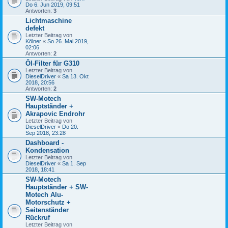
Do 6. Jun 2019, 09:51
Antworten:
3
Lichtmaschine
defekt
Letzter Beitrag von
Kölner
«
So 26. Mai 2019,
02:06
Antworten:
2
Öl-Filter für G310
Letzter Beitrag von
DieselDriver
«
Sa 13. Okt
2018, 20:56
Antworten:
2
SW-Motech
Hauptständer +
Akrapovic Endrohr
Letzter Beitrag von
DieselDriver
«
Do 20.
Sep 2018, 23:28
Dashboard -
Kondensation
Letzter Beitrag von
DieselDriver
«
Sa 1. Sep
2018, 18:41
SW-Motech
Hauptständer + SW-
Motech Alu-
Motorschutz +
Seitenständer
Rückruf
Letzter Beitrag von