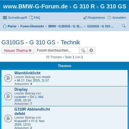
www.BMW-G-Forum.de - G 310 R - G 310 GS
Schnellzugriff
FAQ
Registrieren
Anmelden
Portal
Foren-Übersicht
BMW - G310GS - G 310 GS
G310GS - G 310 GS - Technik
uc
he
G310GS - G 310 GS - Technik
Neues Thema
25 Themen • Seite
1
von
1
Themen
Warnblinklicht
Letzter Beitrag von
moobi
«
Mi 17. Dez 2025, 11:07
Antworten:
4
Display
Letzter Beitrag von
ruraeder
«
Do 1. Mai
2025, 15:19
Antworten:
7
G310R Abblendlicht
defekt
Letzter Beitrag von
Krause87
«
Fr 8. Nov
2024, 13:51
Antworten:
2