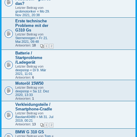
das?
Letzter Beitrag von
grobmotoriker
«
Mo 29.
Nov 2021, 20:38
Erste technische
Probleme mit der
G310 Gs
Letzter Beitrag von
Sternenregen
«
Fr 21.
Mai 2021, 09:48
Antworten:
18
1
2
Batterie /
Startprobleme
/Ladegerät
Letzter Beitrag von
deepstop
«
Di 9. Mär
2021, 11:01
Antworten:
6
Motoröl 15W50
Letzter Beitrag von
deepstop
«
Sa 12. Dez
2020, 13:33
Antworten:
1
Verkleidungsteile /
Smartphone-Cradle
Letzter Beitrag von
Bastian40489
«
Mi 31. Jul
2019, 00:21
Antworten:
13
1
2
BMW G 310 GS
Letzter Beitrag von
Tom
«