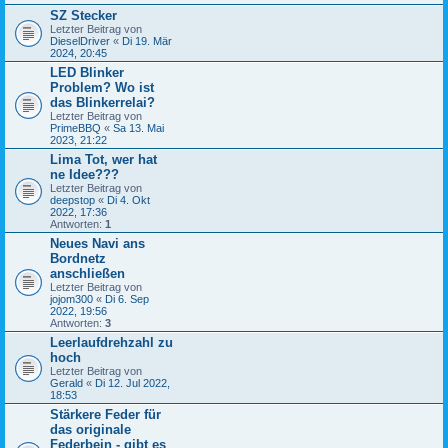
SZ Stecker
Letzter Beitrag von
DieselDriver
«
Di 19. Mär
2024, 20:45
LED Blinker
Problem? Wo ist
das Blinkerrelai?
Letzter Beitrag von
PrimeBBQ
«
Sa 13. Mai
2023, 21:22
Lima Tot, wer hat
ne Idee???
Letzter Beitrag von
deepstop
«
Di 4. Okt
2022, 17:36
Antworten:
1
Neues Navi ans
Bordnetz
anschließen
Letzter Beitrag von
jojom300
«
Di 6. Sep
2022, 19:56
Antworten:
3
Leerlaufdrehzahl zu
hoch
Letzter Beitrag von
Gerald
«
Di 12. Jul 2022,
18:53
Stärkere Feder für
das originale
Federbein - gibt es