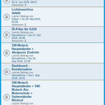
Do 6. Jun 2019, 09:51
Antworten:
3
Lichtmaschine
defekt
Letzter Beitrag von
Kölner
«
So 26. Mai 2019,
02:06
Antworten:
2
Öl-Filter für G310
Letzter Beitrag von
DieselDriver
«
Sa 13. Okt
2018, 20:56
Antworten:
2
SW-Motech
Hauptständer +
Akrapovic Endrohr
Letzter Beitrag von
DieselDriver
«
Do 20.
Sep 2018, 23:28
Dashboard -
Kondensation
Letzter Beitrag von
DieselDriver
«
Sa 1. Sep
2018, 18:41
SW-Motech
Hauptständer + SW-
Motech Alu-
Motorschutz +
Seitenständer
Rückruf
Letzter Beitrag von