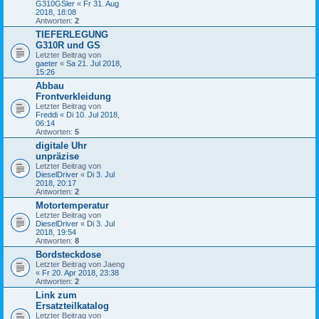
G310GSler
«
Fr 31. Aug
2018, 18:08
Antworten:
2
TIEFERLEGUNG
G310R und GS
Letzter Beitrag von
gaeter
«
Sa 21. Jul 2018,
15:26
Abbau
Frontverkleidung
Letzter Beitrag von
Freddi
«
Di 10. Jul 2018,
06:14
Antworten:
5
digitale Uhr
unpräzise
Letzter Beitrag von
DieselDriver
«
Di 3. Jul
2018, 20:17
Antworten:
2
Motortemperatur
Letzter Beitrag von
DieselDriver
«
Di 3. Jul
2018, 19:54
Antworten:
8
Bordsteckdose
Letzter Beitrag von
Jaeng
«
Fr 20. Apr 2018, 23:38
Antworten:
2
Link zum
Ersatzteilkatalog
Letzter Beitrag von