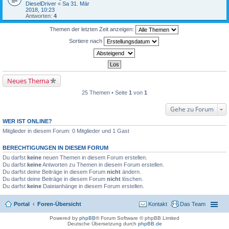
DieselDriver
«
Sa 31. Mär
2018, 10:23
Antworten:
4
Themen der letzten Zeit anzeigen:
Sortiere nach
Neues Thema
25 Themen • Seite
1
von
1
Gehe zu Forum
WER IST ONLINE?
Mitglieder in diesem Forum: 0 Mitglieder und 1 Gast
BERECHTIGUNGEN IN DIESEM FORUM
Du darfst
keine
neuen Themen in diesem Forum erstellen.
Du darfst
keine
Antworten zu Themen in diesem Forum erstellen.
Du darfst deine Beiträge in diesem Forum
nicht
ändern.
Du darfst deine Beiträge in diesem Forum
nicht
löschen.
Du darfst
keine
Dateianhänge in diesem Forum erstellen.
Portal
Foren-Übersicht
Kontakt
Das Team
Powered by
phpBB
® Forum Software © phpBB Limited
Deutsche Übersetzung durch
phpBB.de