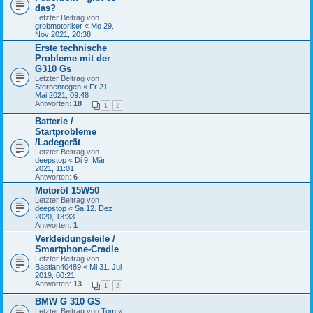
das?
Letzter Beitrag von
grobmotoriker
«
Mo 29.
Nov 2021, 20:38
Erste technische
Probleme mit der
G310 Gs
Letzter Beitrag von
Sternenregen
«
Fr 21.
Mai 2021, 09:48
Antworten:
18
1
2
Batterie /
Startprobleme
/Ladegerät
Letzter Beitrag von
deepstop
«
Di 9. Mär
2021, 11:01
Antworten:
6
Motoröl 15W50
Letzter Beitrag von
deepstop
«
Sa 12. Dez
2020, 13:33
Antworten:
1
Verkleidungsteile /
Smartphone-Cradle
Letzter Beitrag von
Bastian40489
«
Mi 31. Jul
2019, 00:21
Antworten:
13
1
2
BMW G 310 GS
Letzter Beitrag von
Tom
«