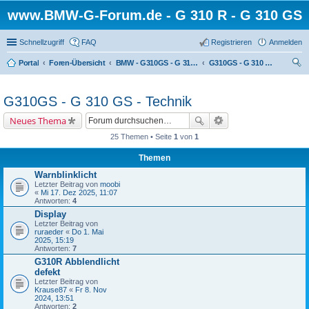
www.BMW-G-Forum.de - G 310 R - G 310 GS
Schnellzugriff
FAQ
Registrieren
Anmelden
Portal
Foren-Übersicht
BMW - G310GS - G 310 GS
G310GS - G 310 GS - Technik
uc
he
G310GS - G 310 GS - Technik
Neues Thema
25 Themen • Seite
1
von
1
Themen
Warnblinklicht
Letzter Beitrag von
moobi
«
Mi 17. Dez 2025, 11:07
Antworten:
4
Display
Letzter Beitrag von
ruraeder
«
Do 1. Mai
2025, 15:19
Antworten:
7
G310R Abblendlicht
defekt
Letzter Beitrag von
Krause87
«
Fr 8. Nov
2024, 13:51
Antworten:
2