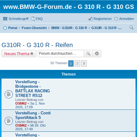
www.BMW-G-Forum.de - G 310 R - G 310 GS
Schnellzugriff
FAQ
Registrieren
Anmelden
Portal
Foren-Übersicht
BMW - G310R - G 310 R
G310R - G 310 R - Reifen
uc
he
G310R - G 310 R - Reifen
Neues Thema
50 Themen
1
2
Themen
Vorstellung -
Bridgestone -
BATTLAX RACING
STREET RS12
Letzter Beitrag von
OSM62
«
Sa 1. Nov
2025, 17:09
Vorstellung - Conti
SportAttack 5
Letzter Beitrag von
OSM62
«
Mi 29. Okt
2025, 17:49
Vorstellung -