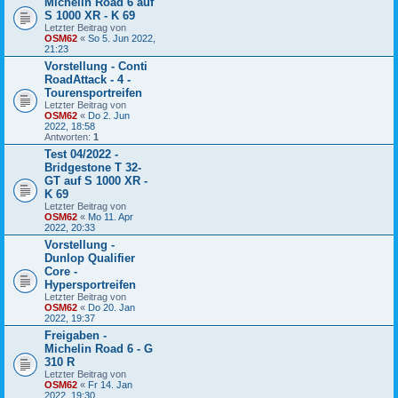
Michelin Road 6 auf
S 1000 XR - K 69
Letzter Beitrag von
OSM62
«
So 5. Jun 2022,
21:23
Vorstellung - Conti
RoadAttack - 4 -
Tourensportreifen
Letzter Beitrag von
OSM62
«
Do 2. Jun
2022, 18:58
Antworten:
1
Test 04/2022 -
Bridgestone T 32-
GT auf S 1000 XR -
K 69
Letzter Beitrag von
OSM62
«
Mo 11. Apr
2022, 20:33
Vorstellung -
Dunlop Qualifier
Core -
Hypersportreifen
Letzter Beitrag von
OSM62
«
Do 20. Jan
2022, 19:37
Freigaben -
Michelin Road 6 - G
310 R
Letzter Beitrag von
OSM62
«
Fr 14. Jan
2022, 19:30