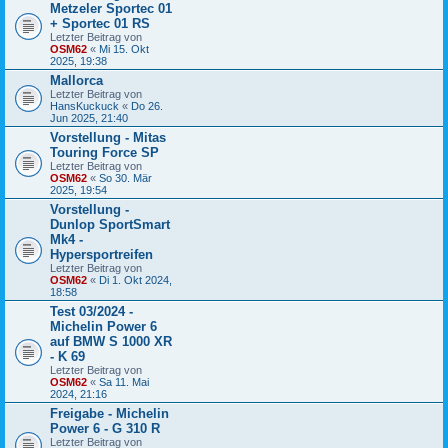
Metzeler Sportec 01
+ Sportec 01 RS
Letzter Beitrag von
OSM62
«
Mi 15. Okt
2025, 19:38
Mallorca
Letzter Beitrag von
HansKuckuck
«
Do 26.
Jun 2025, 21:40
Vorstellung - Mitas
Touring Force SP
Letzter Beitrag von
OSM62
«
So 30. Mär
2025, 19:54
Vorstellung -
Dunlop SportSmart
Mk4 -
Hypersportreifen
Letzter Beitrag von
OSM62
«
Di 1. Okt 2024,
18:58
Test 03/2024 -
Michelin Power 6
auf BMW S 1000 XR
- K 69
Letzter Beitrag von
OSM62
«
Sa 11. Mai
2024, 21:16
Freigabe - Michelin
Power 6 - G 310 R
Letzter Beitrag von