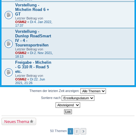
Vorstellung -
Michelin Road 6 +
GT
Letzter Beitrag von
OSM62
«
Di 4. Jan 2022,
17:37
Vorstellung -
Dunlop RoadSmart
IV - 4 -
Tourensportreifen
Letzter Beitrag von
OSM62
«
Di 2. Nov 2021,
18:13
Freigabe - Michelin
- G 310 R - Road 5
etc.
Letzter Beitrag von
OSM62
«
Di 22. Jun
2021, 21:26
Themen der letzten Zeit anzeigen:
Sortiere nach
Neues Thema
50 Themen
1
2