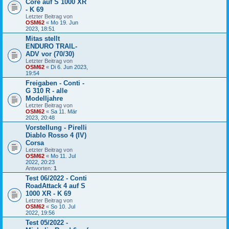
Core auf S 1000 XR
- K 69
Letzter Beitrag von
OSM62
«
Mo 19. Jun
2023, 18:51
Mitas stellt
ENDURO TRAIL-
ADV vor (70/30)
Letzter Beitrag von
OSM62
«
Di 6. Jun 2023,
19:54
Freigaben - Conti -
G 310 R - alle
Modelljahre
Letzter Beitrag von
OSM62
«
Sa 11. Mär
2023, 20:48
Vorstellung - Pirelli
Diablo Rosso 4 (IV)
Corsa
Letzter Beitrag von
OSM62
«
Mo 11. Jul
2022, 20:23
Antworten:
1
Test 06/2022 - Conti
RoadAttack 4 auf S
1000 XR - K 69
Letzter Beitrag von
OSM62
«
So 10. Jul
2022, 19:56
Test 05/2022 -