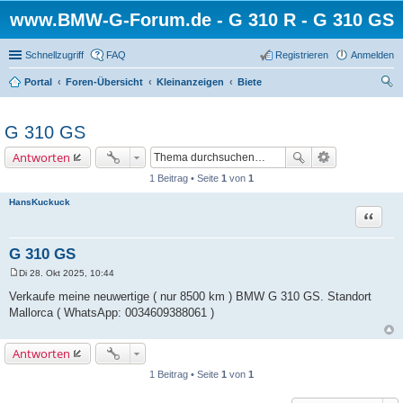
www.BMW-G-Forum.de - G 310 R - G 310 GS
Schnellzugriff
FAQ
Registrieren
Anmelden
Portal
Foren-Übersicht
Kleinanzeigen
Biete
uc
he
G 310 GS
Antworten
1 Beitrag • Seite
1
von
1
HansKuckuck
Zitat
G 310 GS
Di 28. Okt 2025, 10:44
B
e
Verkaufe meine neuwertige ( nur 8500 km ) BMW G 310 GS. Standort
i
Mallorca ( WhatsApp: 0034609388061 )
t
r
a
g
Antworten
1 Beitrag • Seite
1
von
1