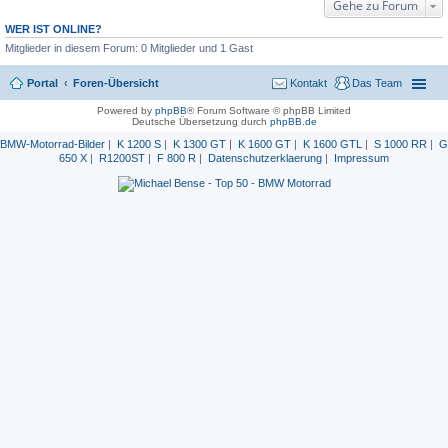
Gehe zu Forum
WER IST ONLINE?
Mitglieder in diesem Forum: 0 Mitglieder und 1 Gast
Portal
Foren-Übersicht
Kontakt
Das Team
Powered by
phpBB
® Forum Software © phpBB Limited
Deutsche Übersetzung durch
phpBB.de
BMW-Motorrad-Bilder
|
K 1200 S
|
K 1300 GT
|
K 1600 GT
|
K 1600 GTL
|
S 1000 RR
|
G
650 X
|
R1200ST
|
F 800 R
|
Datenschutzerklaerung
|
Impressum