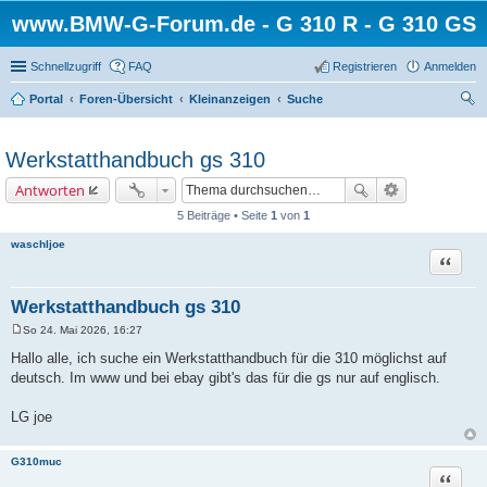
www.BMW-G-Forum.de - G 310 R - G 310 GS
Schnellzugriff
FAQ
Registrieren
Anmelden
Portal
Foren-Übersicht
Kleinanzeigen
Suche
uc
he
Werkstatthandbuch gs 310
Antworten
5 Beiträge • Seite
1
von
1
waschljoe
Zitat
Werkstatthandbuch gs 310
So 24. Mai 2026, 16:27
B
e
Hallo alle, ich suche ein Werkstatthandbuch für die 310 möglichst auf
i
deutsch. Im www und bei ebay gibt's das für die gs nur auf englisch.
t
r
a
LG joe
g
G310muc
Zitat