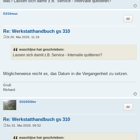
was? Lassen sich damit z.B. Service - Intervalle quittieren?
a
g
G310muc
Zitat
Re: Werkstatthandbuch gs 310
Di 26. Mai 2026, 11:16
B
e
i
waschljoe hat geschrieben:
t
Lassen sich damit z.B. Service - Intervalle quittieren?
r
a
g
Möglicherweise reicht es, das Datum in die Vergangenheit zu setzen.
Gruß
Richard
G310GSler
Zitat
Re: Werkstatthandbuch gs 310
So 31. Mai 2026, 09:52
B
e
i
waschljoe hat geschrieben:
t