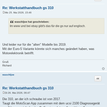
Re: Werkstatthandbuch gs 310
Mo 25. Mai 2026, 15:46
B
e
i
waschljoe hat geschrieben:
t
Im www und bei ebay gibt's das für die gs nur auf englisch.
r
a
g
Und leider nur für die "alten" Modelle bis 2019.
Mit der Euro-5 Variante könnte sich manches geändert haben, was
Motorelektronik betrifft.
Gruß
Richard
waschljoe
Zitat
Re: Werkstatthandbuch gs 310
Di 26. Mai 2026, 06:47
B
e
Die 310, an der ich schraube ist von 2017.
i
Taugt die MotoScan App zusammen mit dem ucsi 2100 Diagnosegerät
t
r