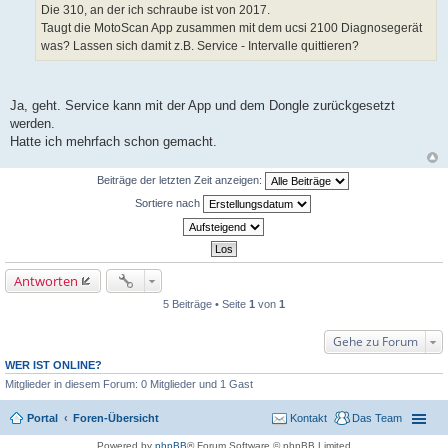
Die 310, an der ich schraube ist von 2017.
r
a
Taugt die MotoScan App zusammen mit dem ucsi 2100 Diagnosegerät
g
was? Lassen sich damit z.B. Service - Intervalle quittieren?
Ja, geht. Service kann mit der App und dem Dongle zurückgesetzt
werden.
Hatte ich mehrfach schon gemacht.
Beiträge der letzten Zeit anzeigen:
Sortiere nach
Antworten
5 Beiträge • Seite
1
von
1
Gehe zu Forum
WER IST ONLINE?
Mitglieder in diesem Forum: 0 Mitglieder und 1 Gast
Portal
Foren-Übersicht
Kontakt
Das Team
Powered by
phpBB
® Forum Software © phpBB Limited