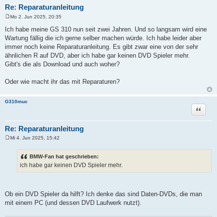
Re: Reparaturanleitung
Mo 2. Jun 2025, 20:35
B
e
Ich habe meine GS 310 nun seit zwei Jahren. Und so langsam wird eine
i
Wartung fällig die ich gerne selber machen würde. Ich habe leider aber
t
r
immer noch keine Reparaturanleitung. Es gibt zwar eine von der sehr
a
ähnlichen R auf DVD, aber ich habe gar keinen DVD Spieler mehr.
g
Gibt's die als Download und auch woher?
Oder wie macht ihr das mit Reparaturen?
G310muc
Zitat
Re: Reparaturanleitung
Mi 4. Jun 2025, 15:42
B
e
i
BMW-Fan hat geschrieben:
t
ich habe gar keinen DVD Spieler mehr.
r
a
g
Ob ein DVD Spieler da hilft? Ich denke das sind Daten-DVDs, die man
mit einem PC (und dessen DVD Laufwerk nutzt).