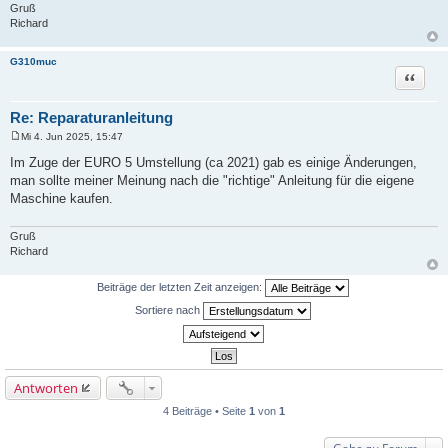
Gruß
Richard
G310muc
Zitat
Re: Reparaturanleitung
Mi 4. Jun 2025, 15:47
B
e
Im Zuge der EURO 5 Umstellung (ca 2021) gab es einige Änderungen,
i
man sollte meiner Meinung nach die "richtige" Anleitung für die eigene
t
r
Maschine kaufen.
a
g
Gruß
Richard
Beiträge der letzten Zeit anzeigen:
Sortiere nach
Antworten
4 Beiträge • Seite
1
von
1