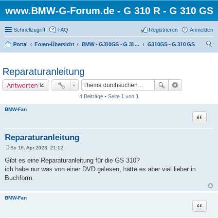
www.BMW-G-Forum.de - G 310 R - G 310 GS
Schnellzugriff
FAQ
Registrieren
Anmelden
Portal
Foren-Übersicht
BMW - G310GS - G 310 GS
G310GS - G 310 GS
uc
he
Reparaturanleitung
Antworten
4 Beiträge • Seite
1
von
1
BMW-Fan
Zitat
Reparaturanleitung
So 16. Apr 2023, 21:12
B
e
Gibt es eine Reparaturanleitung für die GS 310?
i
ich habe nur was von einer DVD gelesen, hätte es aber viel lieber in
t
r
Buchform.
a
g
BMW-Fan
Zitat