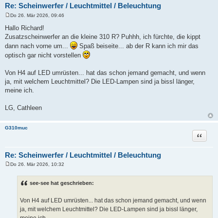
Re: Scheinwerfer / Leuchtmittel / Beleuchtung
Do 26. Mär 2026, 09:46
B
e
Hallo Richard!
i
Zusatzscheinwerfer an die kleine 310 R? Puhhh, ich fürchte, die kippt
t
r
dann nach vorne um...
Spaß beiseite... ab der R kann ich mir das
a
optisch gar nicht vorstellen
g
Von H4 auf LED umrüsten... hat das schon jemand gemacht, und wenn
ja, mit welchem Leuchtmittel? Die LED-Lampen sind ja bissl länger,
meine ich.
LG, Cathleen
G310muc
Zitat
Re: Scheinwerfer / Leuchtmittel / Beleuchtung
Do 26. Mär 2026, 10:32
B
e
i
see-see hat geschrieben:
t
r
a
Von H4 auf LED umrüsten... hat das schon jemand gemacht, und wenn
g
ja, mit welchem Leuchtmittel? Die LED-Lampen sind ja bissl länger,