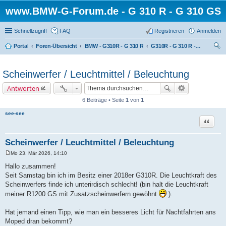
www.BMW-G-Forum.de - G 310 R - G 310 GS
Schnellzugriff
FAQ
Registrieren
Anmelden
Portal
Foren-Übersicht
BMW - G310R - G 310 R
G310R - G 310 R - Technik
uc
he
Scheinwerfer / Leuchtmittel / Beleuchtung
Antworten
6 Beiträge • Seite
1
von
1
see-see
Zitat
Scheinwerfer / Leuchtmittel / Beleuchtung
Mo 23. Mär 2026, 14:10
B
e
Hallo zusammen!
i
Seit Samstag bin ich im Besitz einer 2018er G310R. Die Leuchtkraft des
t
r
Scheinwerfers finde ich unterirdisch schlecht! (bin halt die Leuchtkraft
a
meiner R1200 GS mit Zusatzscheinwerfern gewöhnt
).
g
Hat jemand einen Tipp, wie man ein besseres Licht für Nachtfahrten ans
Moped dran bekommt?