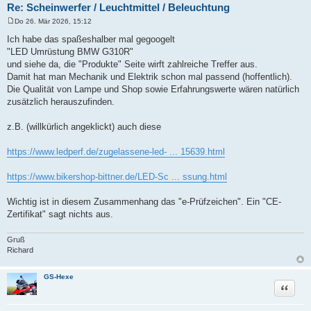
Re: Scheinwerfer / Leuchtmittel / Beleuchtung
Do 26. Mär 2026, 15:12
B
e
Ich habe das spaßeshalber mal gegoogelt
i
"LED Umrüstung BMW G310R"
t
r
und siehe da, die "Produkte" Seite wirft zahlreiche Treffer aus.
a
Damit hat man Mechanik und Elektrik schon mal passend (hoffentlich).
g
Die Qualität von Lampe und Shop sowie Erfahrungswerte wären natürlich
zusätzlich herauszufinden.
z.B. (willkürlich angeklickt) auch diese
https://www.ledperf.de/zugelassene-led- ... 15639.html
https://www.bikershop-bittner.de/LED-Sc ... ssung.html
Wichtig ist in diesem Zusammenhang das "e-Prüfzeichen". Ein "CE-
Zertifikat" sagt nichts aus.
Gruß
Richard
GS-Hexe
Zitat