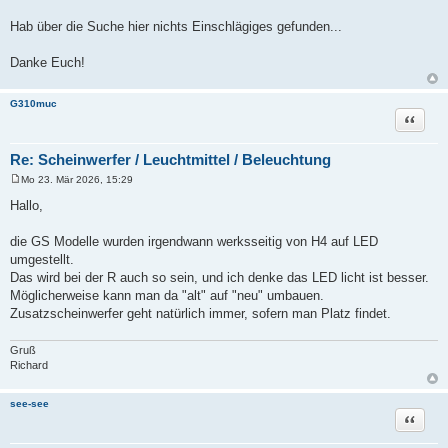
Hab über die Suche hier nichts Einschlägiges gefunden...
Danke Euch!
G310muc
Zitat
Re: Scheinwerfer / Leuchtmittel / Beleuchtung
Mo 23. Mär 2026, 15:29
B
e
Hallo,
i
t
r
die GS Modelle wurden irgendwann werksseitig von H4 auf LED
a
umgestellt.
g
Das wird bei der R auch so sein, und ich denke das LED licht ist besser.
Möglicherweise kann man da "alt" auf "neu" umbauen.
Zusatzscheinwerfer geht natürlich immer, sofern man Platz findet.
Gruß
Richard
see-see
Zitat