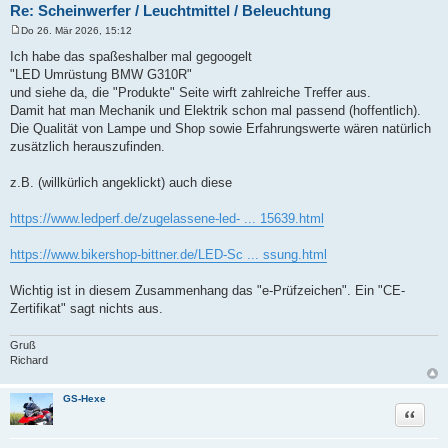
Re: Scheinwerfer / Leuchtmittel / Beleuchtung
Do 26. Mär 2026, 15:12
B
e
Ich habe das spaßeshalber mal gegoogelt
i
"LED Umrüstung BMW G310R"
t
r
und siehe da, die "Produkte" Seite wirft zahlreiche Treffer aus.
a
Damit hat man Mechanik und Elektrik schon mal passend (hoffentlich).
g
Die Qualität von Lampe und Shop sowie Erfahrungswerte wären natürlich
zusätzlich herauszufinden.
z.B. (willkürlich angeklickt) auch diese
https://www.ledperf.de/zugelassene-led- ... 15639.html
https://www.bikershop-bittner.de/LED-Sc ... ssung.html
Wichtig ist in diesem Zusammenhang das "e-Prüfzeichen". Ein "CE-
Zertifikat" sagt nichts aus.
Gruß
Richard
GS-Hexe
Zitat