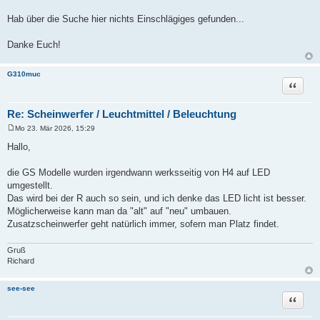
Hab über die Suche hier nichts Einschlägiges gefunden...
Danke Euch!
G310muc
Zitat
Re: Scheinwerfer / Leuchtmittel / Beleuchtung
Mo 23. Mär 2026, 15:29
B
e
Hallo,
i
t
r
die GS Modelle wurden irgendwann werksseitig von H4 auf LED
a
umgestellt.
g
Das wird bei der R auch so sein, und ich denke das LED licht ist besser.
Möglicherweise kann man da "alt" auf "neu" umbauen.
Zusatzscheinwerfer geht natürlich immer, sofern man Platz findet.
Gruß
Richard
see-see
Zitat