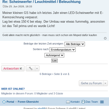
Re: Scheinwerfer / Leuchtmittel / Beleuchtung
Do 25. Jun 2026, 18:33
B
e
Meiner kleinen GS habe ich letztes Jahr einen LED-Scheinwerfer mit E-
i
Kennzeichnung verpasst.
t
r
Lag bei etwa 150 € bei ebay. Der Umbau war etwas fummelig, ansonsten
a
ist das Teil prima und es wurde Licht!
g
Geld allein macht nicht glücklich - man muss sich schon ein Moped dafür kaufen
Beiträge der letzten Zeit anzeigen:
Sortiere nach
Antworten
6 Beiträge • Seite
1
von
1
Gehe zu Forum
WER IST ONLINE?
Mitglieder in diesem Forum: 0 Mitglieder und 3 Gäste
Portal
Foren-Übersicht
Kontakt
Das Team
Powered by
phpBB
® Forum Software © phpBB Limited